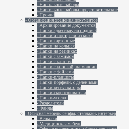
- Настольные наборы
- Настольные наборы представительские
- Прочие
- Организация хранения документов
- Архивирование документов
- Папки адресные, на подпись
- Папки и портфели из кожи
- Папки картонные
- Папки на кольцах
- Папки на резинках
- Папки с зажимом
- Папки с клипом
- Папки с кнопкой, на молнии
- Папки с файлами
- Папки-планшеты
- Папки-порфели, с делениями
- Папки-регистраторы
- Папки-скоросшиватели
- Папки-уголки
- Разделители
- Файлы
- Офисная мебель, сейфы, стеллажи, интерьер
- Вешалки
- Медицинская мебель
- Офисные ключницы и боксы для денег