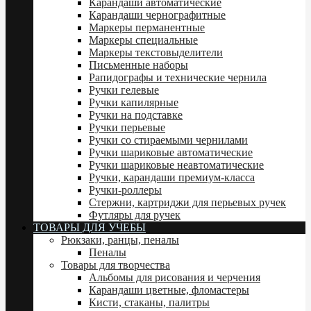
Карандаши автоматические
Карандаши чернографитные
Маркеры перманентные
Маркеры специальные
Маркеры текстовыделители
Письменные наборы
Рапидографы и технические чернила
Ручки гелевые
Ручки капилярные
Ручки на подставке
Ручки перьевые
Ручки со стираемыми чернилами
Ручки шариковые автоматические
Ручки шариковые неавтоматические
Ручки, карандаши премиум-класса
Ручки-роллеры
Стержни, картриджи для перьевых ручек
Футляры для ручек
ТОВАРЫ ДЛЯ УЧЕБЫ
Рюкзаки, ранцы, пеналы
Пеналы
Товары для творчества
Альбомы для рисования и черчения
Карандаши цветные, фломастеры
Кисти, стаканы, палитры