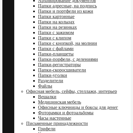
Архивирование документов
Папки адресные, на подпись
Папки и портфели из кожи
Папки картонные
Папки на кольцах
Папки на резинках
Папки с зажимом
Папки с клипом
Папки с кнопкой, на молнии
Папки с файлами
Папки-планшеты
Папки-порфели, с делениями
Папки-регистраторы
Папки-скоросшиватели
Папки-уголки
Разделители
Файлы
Офисная мебель, сейфы, стеллажи, интерьер
Вешалки
Медицинская мебель
Офисные ключницы и боксы для денег
Фоторамки и фотоальбомы
Часы настенные
Письменные принадлежности
Грифели