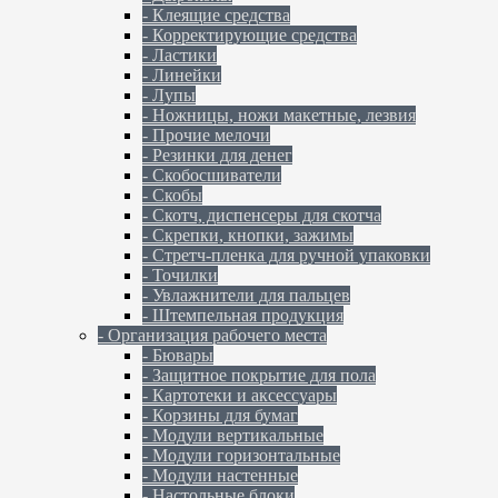
- Клеящие средства
- Корректирующие средства
- Ластики
- Линейки
- Лупы
- Ножницы, ножи макетные, лезвия
- Прочие мелочи
- Резинки для денег
- Скобосшиватели
- Скобы
- Скотч, диспенсеры для скотча
- Скрепки, кнопки, зажимы
- Стретч-пленка для ручной упаковки
- Точилки
- Увлажнители для пальцев
- Штемпельная продукция
- Организация рабочего места
- Бювары
- Защитное покрытие для пола
- Картотеки и аксессуары
- Корзины для бумаг
- Модули вертикальные
- Модули горизонтальные
- Модули настенные
- Настольные блоки