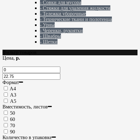
- Совки для мусора
- Стяжки для удаления жидкости
- Тележки уборочные
- Технические ткани и полотенца
- Урны
- Черенки, рукоятки
- Швабры
- Щетки
Фильтр товаров
Цена,
р.
Формат
A4
А3
А5
Вместимость, листов
50
60
70
90
Количество в упаковке