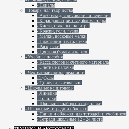
- Пеналы
- Товары для творчества
- Альбомы для рисования и черчения
- Карандаши цветные, фломастеры
- Кисти, стаканы, палитры
- Краски, гели, гуашь
- Мелки, восковые мелки
- Пластилин, тесто, стеки
- Раскраски
- Цветная бумага и картон
- Учебные пособия
- Касса слогов и счетного материала
- Счетные палочки
- Чертежные принадлежности
- Тубусы
- Циркули, готовальни
- Школьные канцтовары
- Линейки
- Точилки
- Школьные наборы и подставки
- Школьные тетради и обложки
- Папки и обложки для тетрадей и учебников
- Тетради школьные 12 - 24 листа
ТЕХНИКА И АКСЕССУАРЫ