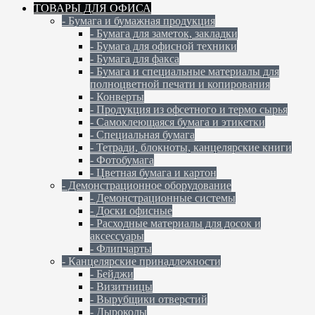
ТОВАРЫ ДЛЯ ОФИСА
- Бумага и бумажная продукция
- Бумага для заметок, закладки
- Бумага для офисной техники
- Бумага для факса
- Бумага и специальные материалы для
полноцветной печати и копирования
- Конверты
- Продукция из офсетного и термо сырья
- Самоклеющаяся бумага и этикетки
- Специальная бумага
- Тетради, блокноты, канцелярские книги
- Фотобумага
- Цветная бумага и картон
- Демонстрационное оборудование
- Демонстрационные системы
- Доски офисные
- Расходные материалы для досок и
аксессуары
- Флипчарты
- Канцелярские принадлежности
- Бейджи
- Визитницы
- Вырубщики отверстий
- Дыроколы