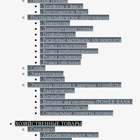
- Офисная техника
- Телефоны и факсы
- Уничтожители бумаг
- Постполиграфическое оборудование
- Ламинаторы
- Ламинирующая пленка
- Перфобиндеры
- Расходные материалы для переплета
- Резаки гильотинные
- Резаки комбинированные
- Резаки роликовые
- Резаки сабельные
- Сейфы
- Электротовары
- Лампочки
- Элементы питания и зарядные устройства
- Аккумуляторы
- Батарейки
- Внешние аккумуляторы (POWER BANK)
- Зарядные устройства
- Специальные элементы питания
ХОЗЯЙСТВЕННЫЕ ТОВАРЫ
- Стоп вирус
- Антибактериальное мыло