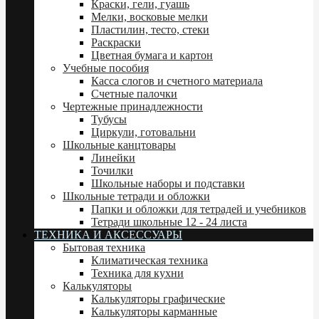
Краски, гели, гуашь
Мелки, восковые мелки
Пластилин, тесто, стеки
Раскраски
Цветная бумага и картон
Учебные пособия
Касса слогов и счетного материала
Счетные палочки
Чертежные принадлежности
Тубусы
Циркули, готовальни
Школьные канцтовары
Линейки
Точилки
Школьные наборы и подставки
Школьные тетради и обложки
Папки и обложки для тетрадей и учебников
Тетради школьные 12 - 24 листа
ТЕХНИКА И АКСЕССУАРЫ
Бытовая техника
Климатическая техника
Техника для кухни
Калькуляторы
Калькуляторы графические
Калькуляторы карманные