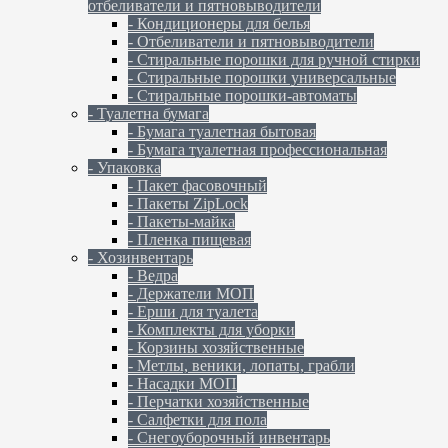
отбеливатели и пятновыводители
- Кондиционеры для белья
- Отбеливатели и пятновыводители
- Стиральные порошки для ручной стирки
- Стиральные порошки универсальные
- Стиральные порошки-автоматы
- Туалетна бумага
- Бумага туалетная бытовая
- Бумага туалетная профессиональная
- Упаковка
- Пакет фасовочный
- Пакеты ZipLock
- Пакеты-майка
- Пленка пищевая
- Хозинвентарь
- Ведра
- Держатели МОП
- Ерши для туалета
- Комплекты для уборки
- Корзины хозяйственные
- Метлы, веники, лопаты, грабли
- Насадки МОП
- Перчатки хозяйственные
- Салфетки для пола
- Снегоуборочный инвентарь