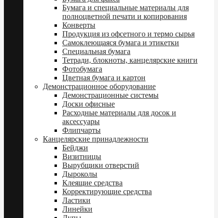
Бумага и специальные материалы для
полноцветной печати и копирования
Конверты
Продукция из офсетного и термо сырья
Самоклеющаяся бумага и этикетки
Специальная бумага
Тетради, блокноты, канцелярские книги
Фотобумага
Цветная бумага и картон
Демонстрационное оборудование
Демонстрационные системы
Доски офисные
Расходные материалы для досок и
аксессуары
Флипчарты
Канцелярские принадлежности
Бейджи
Визитницы
Вырубщики отверстий
Дыроколы
Клеящие средства
Корректирующие средства
Ластики
Линейки
Лупы