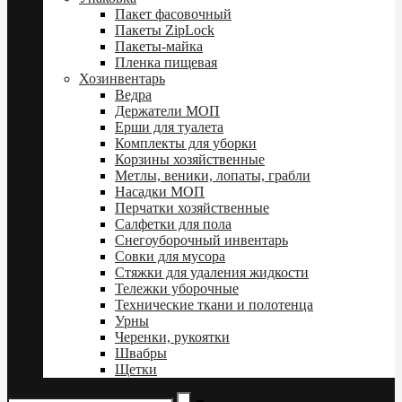
Пакет фасовочный
Пакеты ZipLock
Пакеты-майка
Пленка пищевая
Хозинвентарь
Ведра
Держатели МОП
Ерши для туалета
Комплекты для уборки
Корзины хозяйственные
Метлы, веники, лопаты, грабли
Насадки МОП
Перчатки хозяйственные
Салфетки для пола
Снегоуборочный инвентарь
Совки для мусора
Стяжки для удаления жидкости
Тележки уборочные
Технические ткани и полотенца
Урны
Черенки, рукоятки
Швабры
Щетки