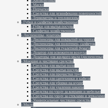
- Антисептики
- Маски
- Перчатки
- Средства для дезинфекции поверхностей
- Термометры и тепловизоры
- Губки и салфетки хозяйственные
- Губки для мытья посуды
- Салфетки хозяйственные
- Диспенсеры, дозаторы
- Диспенсеры для покрытий на унитаз
- Диспенсеры для полотенец, салфеток
- Диспенсеры для туалетной бумаги
- Дозатор для освежителя воздуха
- Дозаторы для жидкого мыла (диспенсеры)
- Моющие и чистящие средства
- Средства для мытья пола
- Средства для мытья посуды
- Средства для прочистки труб
- Средства для сантехники и кафеля
- Средства для уборки на кухне
- Средства для удаления накипи
- Средства по уходу за коврами и мебелью
- Средства по уходу за стеклами и зеркалами
- Универсальные чистящие средства
- Мыло