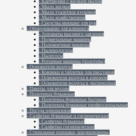
- Картриджи с жидким мылом
- Мыло жидкое
- Мыло туалетное кусковое
- Мыло хозяйственное
- Средства моющие для рук
- Оборудование для клининга
- Аппараты высокого давления
- Подметальные машины
- Поломоечные машины
- Пылеводососы
- Пылесосы
- Роторные машины (полотеры)
- Освежители воздуха
- Коврики и таблетки для писсуаров
- Освежители воздуха в аэрозоле
- Освежители воздуха в диспенсерах
- Пакеты для мусора
- Полотенца бумажные
- Полотенца бумажные бытовые
- Полотенца бумажные профессиональные
- Посуда одноразовая
- Салфетки бумажные и гигиенические
- Салфетки бумажные
- Салфетки гигиенические
- Стиральные порошки, кондиционеры,