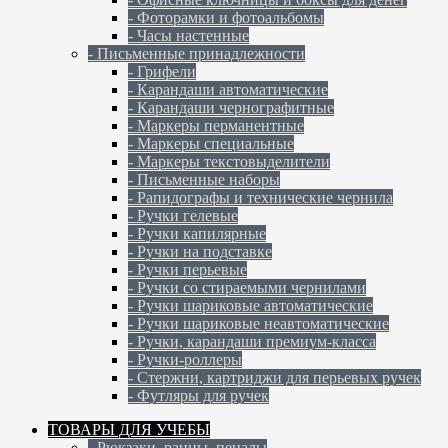
- Фоторамки и фотоальбомы
- Часы настенные
- Письменные принадлежности
- Грифели
- Карандаши автоматические
- Карандаши чернографитные
- Маркеры перманентные
- Маркеры специальные
- Маркеры текстовыделители
- Письменные наборы
- Рапидографы и технические чернила
- Ручки гелевые
- Ручки капилярные
- Ручки на подставке
- Ручки перьевые
- Ручки со стираемыми чернилами
- Ручки шариковые автоматические
- Ручки шариковые неавтоматические
- Ручки, карандаши премиум-класса
- Ручки-роллеры
- Стержни, картриджи для перьевых ручек
- Футляры для ручек
ТОВАРЫ ДЛЯ УЧЕБЫ
- Рюкзаки, ранцы, пеналы