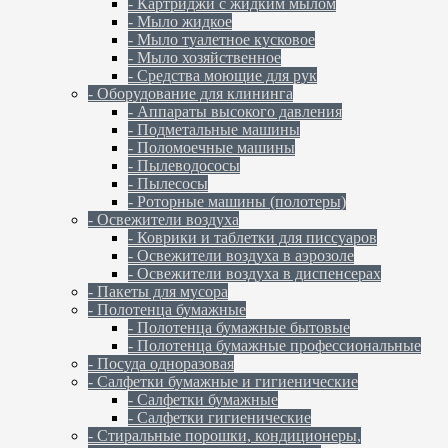
- Картриджи с жидким мылом
- Мыло жидкое
- Мыло туалетное кусковое
- Мыло хозяйственное
- Средства моющие для рук
- Оборудование для клининга
- Аппараты высокого давления
- Подметальные машины
- Поломоечные машины
- Пылеводососы
- Пылесосы
- Роторные машины (полотеры)
- Освежители воздуха
- Коврики и таблетки для писсуаров
- Освежители воздуха в аэрозоле
- Освежители воздуха в диспенсерах
- Пакеты для мусора
- Полотенца бумажные
- Полотенца бумажные бытовые
- Полотенца бумажные профессиональные
- Посуда одноразовая
- Салфетки бумажные и гигиенические
- Салфетки бумажные
- Салфетки гигиенические
- Стиральные порошки, кондиционеры,