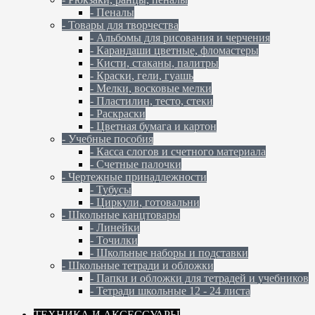
- Пеналы
- Товары для творчества
- Альбомы для рисования и черчения
- Карандаши цветные, фломастеры
- Кисти, стаканы, палитры
- Краски, гели, гуашь
- Мелки, восковые мелки
- Пластилин, тесто, стеки
- Раскраски
- Цветная бумага и картон
- Учебные пособия
- Касса слогов и счетного материала
- Счетные палочки
- Чертежные принадлежности
- Тубусы
- Циркули, готовальни
- Школьные канцтовары
- Линейки
- Точилки
- Школьные наборы и подставки
- Школьные тетради и обложки
- Папки и обложки для тетрадей и учебников
- Тетради школьные 12 - 24 листа
ТЕХНИКА И АКСЕССУАРЫ