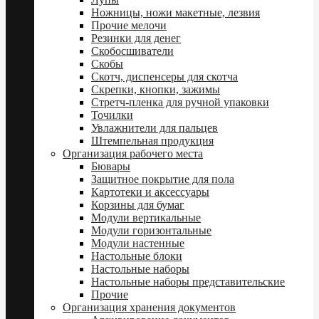
Ножницы, ножи макетные, лезвия
Прочие мелочи
Резинки для денег
Скобосшиватели
Скобы
Скотч, диспенсеры для скотча
Скрепки, кнопки, зажимы
Стретч-пленка для ручной упаковки
Точилки
Увлажнители для пальцев
Штемпельная продукция
Организация рабочего места
Бювары
Защитное покрытие для пола
Картотеки и аксессуары
Корзины для бумаг
Модули вертикальные
Модули горизонтальные
Модули настенные
Настольные блоки
Настольные наборы
Настольные наборы представительские
Прочие
Организация хранения документов