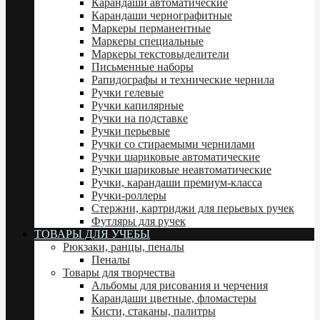
Карандаши автоматические
Карандаши чернографитные
Маркеры перманентные
Маркеры специальные
Маркеры текстовыделители
Письменные наборы
Рапидографы и технические чернила
Ручки гелевые
Ручки капилярные
Ручки на подставке
Ручки перьевые
Ручки со стираемыми чернилами
Ручки шариковые автоматические
Ручки шариковые неавтоматические
Ручки, карандаши премиум-класса
Ручки-роллеры
Стержни, картриджи для перьевых ручек
Футляры для ручек
ТОВАРЫ ДЛЯ УЧЕБЫ
Рюкзаки, ранцы, пеналы
Пеналы
Товары для творчества
Альбомы для рисования и черчения
Карандаши цветные, фломастеры
Кисти, стаканы, палитры