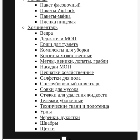
Пакет фасовочный
Пакеты ZipLock
Пакеты-майка
Пленка пищевая
Хозинвентарь
Ведра
Держатели МОП
Ерши для туалета
Комплекты для уборки
Корзины хозяйственные
Метлы, веники, лопаты, грабли
Насадки МОП
Перчатки хозяйственные
Салфетки для пола
Снегоуборочный инвентарь
Совки для мусора
Стяжки для удаления жидкости
Тележки уборочные
Технические ткани и полотенца
Урны
Черенки, рукоятки
Швабры
Щетки