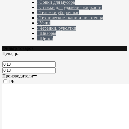
- Совки для мусора
- Стяжки для удаления жидкости
- Тележки уборочные
- Технические ткани и полотенца
- Урны
- Черенки, рукоятки
- Швабры
- Щетки
Фильтр товаров
Цена,
р.
Производители
РБ