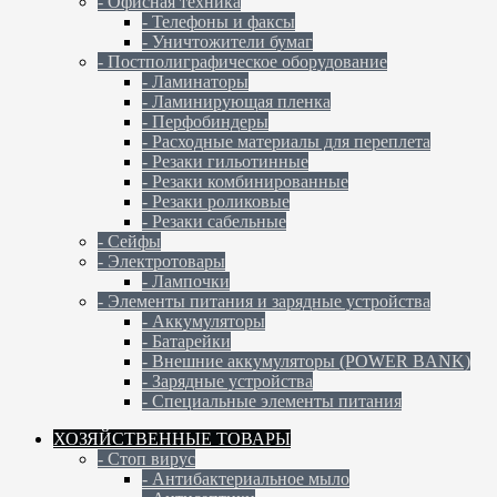
- Офисная техника
- Телефоны и факсы
- Уничтожители бумаг
- Постполиграфическое оборудование
- Ламинаторы
- Ламинирующая пленка
- Перфобиндеры
- Расходные материалы для переплета
- Резаки гильотинные
- Резаки комбинированные
- Резаки роликовые
- Резаки сабельные
- Сейфы
- Электротовары
- Лампочки
- Элементы питания и зарядные устройства
- Аккумуляторы
- Батарейки
- Внешние аккумуляторы (POWER BANK)
- Зарядные устройства
- Специальные элементы питания
ХОЗЯЙСТВЕННЫЕ ТОВАРЫ
- Стоп вирус
- Антибактериальное мыло