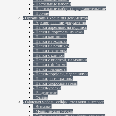
- Настольные наборы
- Настольные наборы представительские
- Прочие
- Организация хранения документов
- Архивирование документов
- Папки адресные, на подпись
- Папки и портфели из кожи
- Папки картонные
- Папки на кольцах
- Папки на резинках
- Папки с зажимом
- Папки с клипом
- Папки с кнопкой, на молнии
- Папки с файлами
- Папки-планшеты
- Папки-порфели, с делениями
- Папки-регистраторы
- Папки-скоросшиватели
- Папки-уголки
- Разделители
- Файлы
- Офисная мебель, сейфы, стеллажи, интерьер
- Вешалки
- Медицинская мебель
- Офисные ключницы и боксы для денег