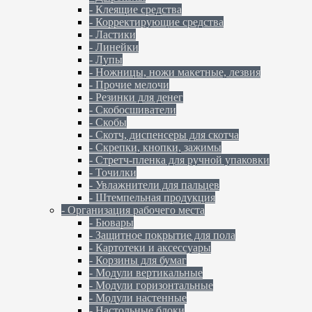
- Клеящие средства
- Корректирующие средства
- Ластики
- Линейки
- Лупы
- Ножницы, ножи макетные, лезвия
- Прочие мелочи
- Резинки для денег
- Скобосшиватели
- Скобы
- Скотч, диспенсеры для скотча
- Скрепки, кнопки, зажимы
- Стретч-пленка для ручной упаковки
- Точилки
- Увлажнители для пальцев
- Штемпельная продукция
- Организация рабочего места
- Бювары
- Защитное покрытие для пола
- Картотеки и аксессуары
- Корзины для бумаг
- Модули вертикальные
- Модули горизонтальные
- Модули настенные
- Настольные блоки