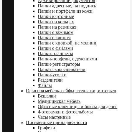
Архивирование документов
Папки адресные, на подпись
Папки и портфели из кожи
Папки картонные
Папки на кольцах
Папки на резинках
Папки с зажимом
Папки с клипом
Папки с кнопкой, на молнии
Папки с файлами
Папки-планшеты
Папки-порфели, с делениями
Папки-регистраторы
Папки-скоросшиватели
Папки-уголки
Разделители
Файлы
Офисная мебель, сейфы, стеллажи, интерьер
Вешалки
Медицинская мебель
Офисные ключницы и боксы для денег
Фоторамки и фотоальбомы
Часы настенные
Письменные принадлежности
Грифели