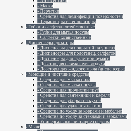
- Антисептики
- Маски
- Перчатки
- Средства для дезинфекции поверхностей
- Термометры и тепловизоры
- Губки и салфетки хозяйственные
- Губки для мытья посуды
- Салфетки хозяйственные
- Диспенсеры, дозаторы
- Диспенсеры для покрытий на унитаз
- Диспенсеры для полотенец, салфеток
- Диспенсеры для туалетной бумаги
- Дозатор для освежителя воздуха
- Дозаторы для жидкого мыла (диспенсеры)
- Моющие и чистящие средства
- Средства для мытья пола
- Средства для мытья посуды
- Средства для прочистки труб
- Средства для сантехники и кафеля
- Средства для уборки на кухне
- Средства для удаления накипи
- Средства по уходу за коврами и мебелью
- Средства по уходу за стеклами и зеркалами
- Универсальные чистящие средства
- Мыло