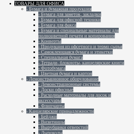
ТОВАРЫ ДЛЯ ОФИСА
- Бумага и бумажная продукция
- Бумага для заметок, закладки
- Бумага для офисной техники
- Бумага для факса
- Бумага и специальные материалы для
полноцветной печати и копирования
- Конверты
- Продукция из офсетного и термо сырья
- Самоклеющаяся бумага и этикетки
- Специальная бумага
- Тетради, блокноты, канцелярские книги
- Фотобумага
- Цветная бумага и картон
- Демонстрационное оборудование
- Демонстрационные системы
- Доски офисные
- Расходные материалы для досок и
аксессуары
- Флипчарты
- Канцелярские принадлежности
- Бейджи
- Визитницы
- Вырубщики отверстий
- Дыроколы