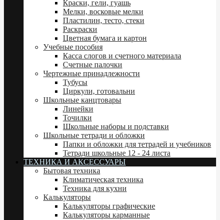
Краски, гели, гуашь
Мелки, восковые мелки
Пластилин, тесто, стеки
Раскраски
Цветная бумага и картон
Учебные пособия
Касса слогов и счетного материала
Счетные палочки
Чертежные принадлежности
Тубусы
Циркули, готовальни
Школьные канцтовары
Линейки
Точилки
Школьные наборы и подставки
Школьные тетради и обложки
Папки и обложки для тетрадей и учебников
Тетради школьные 12 - 24 листа
ТЕХНИКА И АКСЕССУАРЫ
Бытовая техника
Климатическая техника
Техника для кухни
Калькуляторы
Калькуляторы графические
Калькуляторы карманные