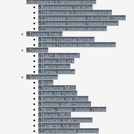
отбеливатели и пятновыводители
- Кондиционеры для белья
- Отбеливатели и пятновыводители
- Стиральные порошки для ручной стирки
- Стиральные порошки универсальные
- Стиральные порошки-автоматы
- Туалетна бумага
- Бумага туалетная бытовая
- Бумага туалетная профессиональная
- Упаковка
- Пакет фасовочный
- Пакеты ZipLock
- Пакеты-майка
- Пленка пищевая
- Хозинвентарь
- Ведра
- Держатели МОП
- Ерши для туалета
- Комплекты для уборки
- Корзины хозяйственные
- Метлы, веники, лопаты, грабли
- Насадки МОП
- Перчатки хозяйственные
- Салфетки для пола
- Снегоуборочный инвентарь