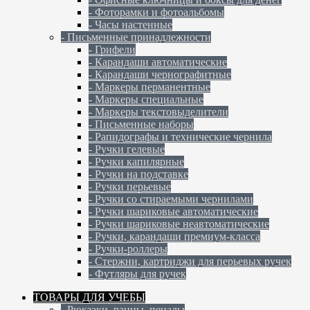
- Фоторамки и фотоальбомы
- Часы настенные
- Письменные принадлежности
- Грифели
- Карандаши автоматические
- Карандаши чернографитные
- Маркеры перманентные
- Маркеры специальные
- Маркеры текстовыделители
- Письменные наборы
- Рапидографы и технические чернила
- Ручки гелевые
- Ручки капилярные
- Ручки на подставке
- Ручки перьевые
- Ручки со стираемыми чернилами
- Ручки шариковые автоматические
- Ручки шариковые неавтоматические
- Ручки, карандаши премиум-класса
- Ручки-роллеры
- Стержни, картриджи для перьевых ручек
- Футляры для ручек
ТОВАРЫ ДЛЯ УЧЕБЫ
- Рюкзаки, ранцы, пеналы