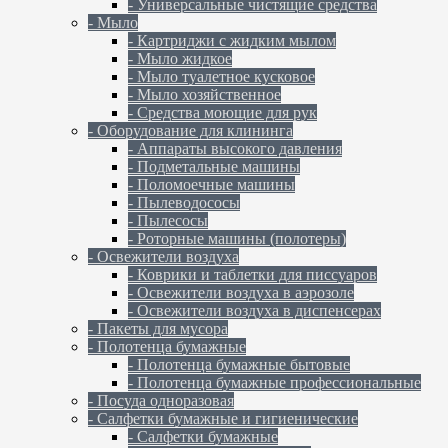
- Универсальные чистящие средства
- Мыло
- Картриджи с жидким мылом
- Мыло жидкое
- Мыло туалетное кусковое
- Мыло хозяйственное
- Средства моющие для рук
- Оборудование для клининга
- Аппараты высокого давления
- Подметальные машины
- Поломоечные машины
- Пылеводососы
- Пылесосы
- Роторные машины (полотеры)
- Освежители воздуха
- Коврики и таблетки для писсуаров
- Освежители воздуха в аэрозоле
- Освежители воздуха в диспенсерах
- Пакеты для мусора
- Полотенца бумажные
- Полотенца бумажные бытовые
- Полотенца бумажные профессиональные
- Посуда одноразовая
- Салфетки бумажные и гигиенические
- Салфетки бумажные