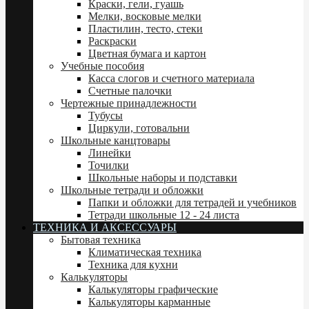
Краски, гели, гуашь
Мелки, восковые мелки
Пластилин, тесто, стеки
Раскраски
Цветная бумага и картон
Учебные пособия
Касса слогов и счетного материала
Счетные палочки
Чертежные принадлежности
Тубусы
Циркули, готовальни
Школьные канцтовары
Линейки
Точилки
Школьные наборы и подставки
Школьные тетради и обложки
Папки и обложки для тетрадей и учебников
Тетради школьные 12 - 24 листа
ТЕХНИКА И АКСЕССУАРЫ
Бытовая техника
Климатическая техника
Техника для кухни
Калькуляторы
Калькуляторы графические
Калькуляторы карманные