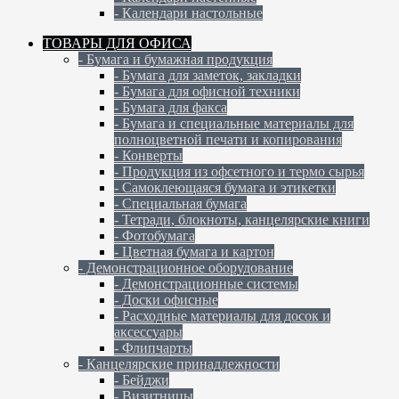
- Календари настольные
ТОВАРЫ ДЛЯ ОФИСА
- Бумага и бумажная продукция
- Бумага для заметок, закладки
- Бумага для офисной техники
- Бумага для факса
- Бумага и специальные материалы для
полноцветной печати и копирования
- Конверты
- Продукция из офсетного и термо сырья
- Самоклеющаяся бумага и этикетки
- Специальная бумага
- Тетради, блокноты, канцелярские книги
- Фотобумага
- Цветная бумага и картон
- Демонстрационное оборудование
- Демонстрационные системы
- Доски офисные
- Расходные материалы для досок и
аксессуары
- Флипчарты
- Канцелярские принадлежности
- Бейджи
- Визитницы