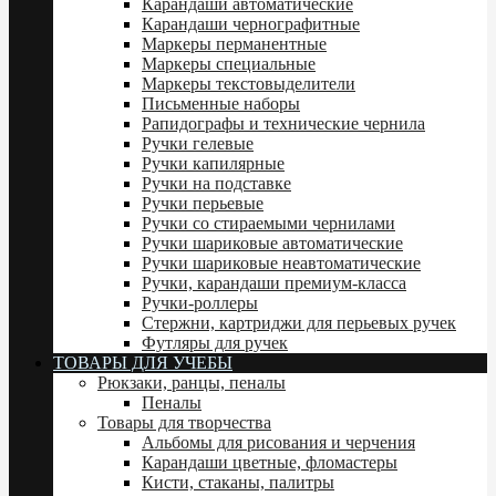
Карандаши автоматические
Карандаши чернографитные
Маркеры перманентные
Маркеры специальные
Маркеры текстовыделители
Письменные наборы
Рапидографы и технические чернила
Ручки гелевые
Ручки капилярные
Ручки на подставке
Ручки перьевые
Ручки со стираемыми чернилами
Ручки шариковые автоматические
Ручки шариковые неавтоматические
Ручки, карандаши премиум-класса
Ручки-роллеры
Стержни, картриджи для перьевых ручек
Футляры для ручек
ТОВАРЫ ДЛЯ УЧЕБЫ
Рюкзаки, ранцы, пеналы
Пеналы
Товары для творчества
Альбомы для рисования и черчения
Карандаши цветные, фломастеры
Кисти, стаканы, палитры