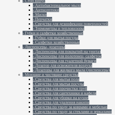
- Стоп вирус
- Антибактериальное мыло
- Антисептики
- Маски
- Перчатки
- Средства для дезинфекции поверхностей
- Термометры и тепловизоры
- Губки и салфетки хозяйственные
- Губки для мытья посуды
- Салфетки хозяйственные
- Диспенсеры, дозаторы
- Диспенсеры для покрытий на унитаз
- Диспенсеры для полотенец, салфеток
- Диспенсеры для туалетной бумаги
- Дозатор для освежителя воздуха
- Дозаторы для жидкого мыла (диспенсеры)
- Моющие и чистящие средства
- Средства для мытья пола
- Средства для мытья посуды
- Средства для прочистки труб
- Средства для сантехники и кафеля
- Средства для уборки на кухне
- Средства для удаления накипи
- Средства по уходу за коврами и мебелью
- Средства по уходу за стеклами и зеркалами