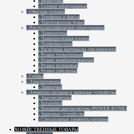
- Мониторы
- Сетевое оборудование
- Офисная техника
- Телефоны и факсы
- Уничтожители бумаг
- Постполиграфическое оборудование
- Ламинаторы
- Ламинирующая пленка
- Перфобиндеры
- Расходные материалы для переплета
- Резаки гильотинные
- Резаки комбинированные
- Резаки роликовые
- Резаки сабельные
- Сейфы
- Электротовары
- Лампочки
- Элементы питания и зарядные устройства
- Аккумуляторы
- Батарейки
- Внешние аккумуляторы (POWER BANK)
- Зарядные устройства
- Специальные элементы питания
ХОЗЯЙСТВЕННЫЕ ТОВАРЫ