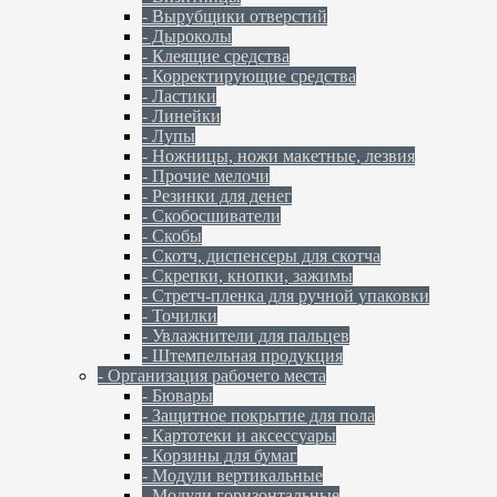
- Вырубщики отверстий
- Дыроколы
- Клеящие средства
- Корректирующие средства
- Ластики
- Линейки
- Лупы
- Ножницы, ножи макетные, лезвия
- Прочие мелочи
- Резинки для денег
- Скобосшиватели
- Скобы
- Скотч, диспенсеры для скотча
- Скрепки, кнопки, зажимы
- Стретч-пленка для ручной упаковки
- Точилки
- Увлажнители для пальцев
- Штемпельная продукция
- Организация рабочего места
- Бювары
- Защитное покрытие для пола
- Картотеки и аксессуары
- Корзины для бумаг
- Модули вертикальные
- Модули горизонтальные