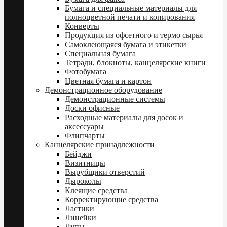
Бумага и специальные материалы для
полноцветной печати и копирования
Конверты
Продукция из офсетного и термо сырья
Самоклеющаяся бумага и этикетки
Специальная бумага
Тетради, блокноты, канцелярские книги
Фотобумага
Цветная бумага и картон
Демонстрационное оборудование
Демонстрационные системы
Доски офисные
Расходные материалы для досок и
аксессуары
Флипчарты
Канцелярские принадлежности
Бейджи
Визитницы
Вырубщики отверстий
Дыроколы
Клеящие средства
Корректирующие средства
Ластики
Линейки
Лупы