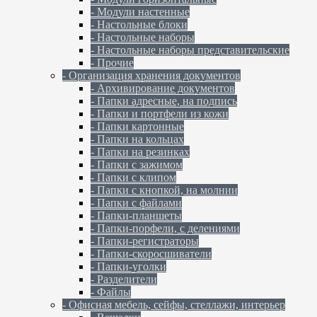
- Модули настенные
- Настольные блоки
- Настольные наборы
- Настольные наборы представительские
- Прочие
- Организация хранения документов
- Архивирование документов
- Папки адресные, на подпись
- Папки и портфели из кожи
- Папки картонные
- Папки на кольцах
- Папки на резинках
- Папки с зажимом
- Папки с клипом
- Папки с кнопкой, на молнии
- Папки с файлами
- Папки-планшеты
- Папки-порфели, с делениями
- Папки-регистраторы
- Папки-скоросшиватели
- Папки-уголки
- Разделители
- Файлы
- Офисная мебель, сейфы, стеллажи, интерьер