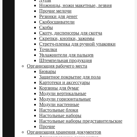
Ножницы, ножи макетные, лезвия
Прочие мелочи
Резинки для денег
Скобосшиватели
Скобы
Скотч, диспенсеры для скотча
Скрепки, кнопки, зажимы
Стретч-пленка для ручной упаковки
Точилки
Увлажнители для пальцев
Штемпельная продукция
Организация рабочего места
Бювары
Защитное покрытие для пола
Картотеки и аксессуары
Корзины для бумаг
Модули вертикальные
Модули горизонтальные
Модули настенные
Настольные блоки
Настольные наборы
Настольные наборы представительские
Прочие
Организация хранения документов