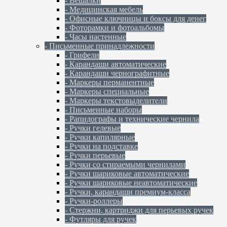
- Вешалки
- Медицинская мебель
- Офисные ключницы и боксы для денег
- Фоторамки и фотоальбомы
- Часы настенные
- Письменные принадлежности
- Грифели
- Карандаши автоматические
- Карандаши чернографитные
- Маркеры перманентные
- Маркеры специальные
- Маркеры текстовыделители
- Письменные наборы
- Рапидографы и технические чернила
- Ручки гелевые
- Ручки капилярные
- Ручки на подставке
- Ручки перьевые
- Ручки со стираемыми чернилами
- Ручки шариковые автоматические
- Ручки шариковые неавтоматические
- Ручки, карандаши премиум-класса
- Ручки-роллеры
- Стержни, картриджи для перьевых ручек
- Футляры для ручек