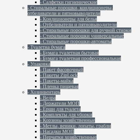
- Салфетки гигиенические
- Стиральные порошки, кондиционеры,
отбеливатели и пятновыводители
- Кондиционеры для белья
- Отбеливатели и пятновыводители
- Стиральные порошки для ручной стирки
- Стиральные порошки универсальные
- Стиральные порошки-автоматы
- Туалетна бумага
- Бумага туалетная бытовая
- Бумага туалетная профессиональная
- Упаковка
- Пакет фасовочный
- Пакеты ZipLock
- Пакеты-майка
- Пленка пищевая
- Хозинвентарь
- Ведра
- Держатели МОП
- Ерши для туалета
- Комплекты для уборки
- Корзины хозяйственные
- Метлы, веники, лопаты, грабли
- Насадки МОП
- Перчатки хозяйственные