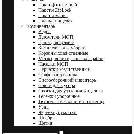
Пакет фасовочный
Пакеты ZipLock
Пакеты-майка
Пленка пищевая
Хозинвентарь
Ведра
Держатели МОП
Ерши для туалета
Комплекты для уборки
Корзины хозяйственные
Метлы, веники, лопаты, грабли
Насадки МОП
Перчатки хозяйственные
Салфетки для пола
Снегоуборочный инвентарь
Совки для мусора
Стяжки для удаления жидкости
Тележки уборочные
Технические ткани и полотенца
Урны
Черенки, рукоятки
Швабры
Щетки