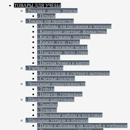
ТОВАРЫ ДЛЯ УЧЕБЫ
- Рюкзаки, ранцы, пеналы
- Пеналы
- Товары для творчества
- Альбомы для рисования и черчения
- Карандаши цветные, фломастеры
- Кисти, стаканы, палитры
- Краски, гели, гуашь
- Мелки, восковые мелки
- Пластилин, тесто, стеки
- Раскраски
- Цветная бумага и картон
- Учебные пособия
- Касса слогов и счетного материала
- Счетные палочки
- Чертежные принадлежности
- Тубусы
- Циркули, готовальни
- Школьные канцтовары
- Линейки
- Точилки
- Школьные наборы и подставки
- Школьные тетради и обложки
- Папки и обложки для тетрадей и учебников