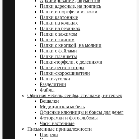
Архивирование документов
Папки адресные, на подпись
Папки и портфели из кожи
Папки картонные
Папки на кольцах
Папки на резинках
Папки с зажимом
Папки с клипом
Папки с кнопкой, на молнии
Папки с файлами
Папки-планшеты
Папки-порфели, с делениями
Папки-регистраторы
Папки-скоросшиватели
Папки-уголки
Разделители
Файлы
Офисная мебель, сейфы, стеллажи, интерьер
Вешалки
Медицинская мебель
Офисные ключницы и боксы для денег
Фоторамки и фотоальбомы
Часы настенные
Письменные принадлежности
Грифели