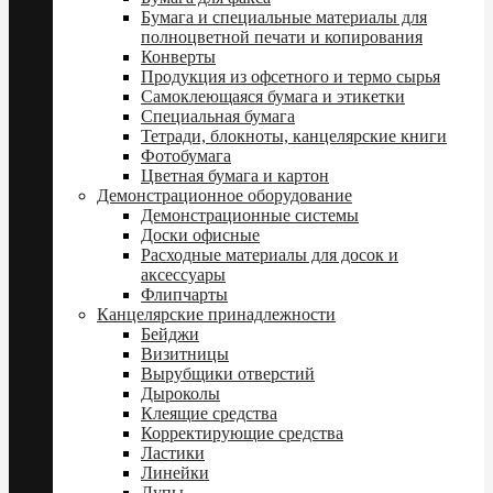
Бумага и специальные материалы для
полноцветной печати и копирования
Конверты
Продукция из офсетного и термо сырья
Самоклеющаяся бумага и этикетки
Специальная бумага
Тетради, блокноты, канцелярские книги
Фотобумага
Цветная бумага и картон
Демонстрационное оборудование
Демонстрационные системы
Доски офисные
Расходные материалы для досок и
аксессуары
Флипчарты
Канцелярские принадлежности
Бейджи
Визитницы
Вырубщики отверстий
Дыроколы
Клеящие средства
Корректирующие средства
Ластики
Линейки
Лупы