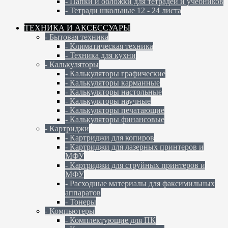
- Папки и обложки для тетрадей и учебников
- Тетради школьные 12 - 24 листа
ТЕХНИКА И АКСЕССУАРЫ
- Бытовая техника
- Климатическая техника
- Техника для кухни
- Калькуляторы
- Калькуляторы графические
- Калькуляторы карманные
- Калькуляторы настольные
- Калькуляторы научные
- Калькуляторы печатающие
- Калькуляторы финансовые
- Картриджи
- Картриджи для копиров
- Картриджи для лазерных принтеров и
МФУ
- Картриджи для струйных принтеров и
МФУ
- Расходные материалы для факсимильных
аппаратов
- Тонеры
- Компьютеры
- Комплектующие для ПК