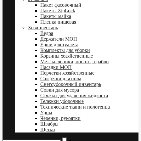
Пакет фасовочный
Пакеты ZipLock
Пакеты-майка
Пленка пищевая
Хозинвентарь
Ведра
Держатели МОП
Ерши для туалета
Комплекты для уборки
Корзины хозяйственные
Метлы, веники, лопаты, грабли
Насадки МОП
Перчатки хозяйственные
Салфетки для пола
Снегоуборочный инвентарь
Совки для мусора
Стяжки для удаления жидкости
Тележки уборочные
Технические ткани и полотенца
Урны
Черенки, рукоятки
Швабры
Щетки