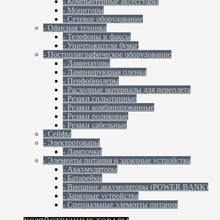
- Компьютерные аксессуары
- Мониторы
- Сетевое оборудование
- Офисная техника
- Телефоны и факсы
- Уничтожители бумаг
- Постполиграфическое оборудование
- Ламинаторы
- Ламинирующая пленка
- Перфобиндеры
- Расходные материалы для переплета
- Резаки гильотинные
- Резаки комбинированные
- Резаки роликовые
- Резаки сабельные
- Сейфы
- Электротовары
- Лампочки
- Элементы питания и зарядные устройства
- Аккумуляторы
- Батарейки
- Внешние аккумуляторы (POWER BANK)
- Зарядные устройства
- Специальные элементы питания