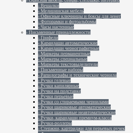
- Офисная мебель, сейфы, стеллажи, интерьер
- Вешалки
- Медицинская мебель
- Офисные ключницы и боксы для денег
- Фоторамки и фотоальбомы
- Часы настенные
- Письменные принадлежности
- Грифели
- Карандаши автоматические
- Карандаши чернографитные
- Маркеры перманентные
- Маркеры специальные
- Маркеры текстовыделители
- Письменные наборы
- Рапидографы и технические чернила
- Ручки гелевые
- Ручки капилярные
- Ручки на подставке
- Ручки перьевые
- Ручки со стираемыми чернилами
- Ручки шариковые автоматические
- Ручки шариковые неавтоматические
- Ручки, карандаши премиум-класса
- Ручки-роллеры
- Стержни, картриджи для перьевых ручек