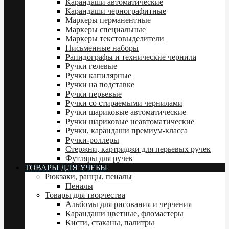
Карандаши автоматические
Карандаши чернографитные
Маркеры перманентные
Маркеры специальные
Маркеры текстовыделители
Письменные наборы
Рапидографы и технические чернила
Ручки гелевые
Ручки капилярные
Ручки на подставке
Ручки перьевые
Ручки со стираемыми чернилами
Ручки шариковые автоматические
Ручки шариковые неавтоматические
Ручки, карандаши премиум-класса
Ручки-роллеры
Стержни, картриджи для перьевых ручек
Футляры для ручек
ТОВАРЫ ДЛЯ УЧЕБЫ
Рюкзаки, ранцы, пеналы
Пеналы
Товары для творчества
Альбомы для рисования и черчения
Карандаши цветные, фломастеры
Кисти, стаканы, палитры