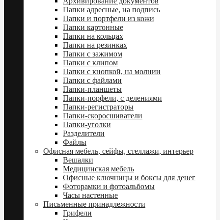
Архивирование документов
Папки адресные, на подпись
Папки и портфели из кожи
Папки картонные
Папки на кольцах
Папки на резинках
Папки с зажимом
Папки с клипом
Папки с кнопкой, на молнии
Папки с файлами
Папки-планшеты
Папки-порфели, с делениями
Папки-регистраторы
Папки-скоросшиватели
Папки-уголки
Разделители
Файлы
Офисная мебель, сейфы, стеллажи, интерьер
Вешалки
Медицинская мебель
Офисные ключницы и боксы для денег
Фоторамки и фотоальбомы
Часы настенные
Письменные принадлежности
Грифели