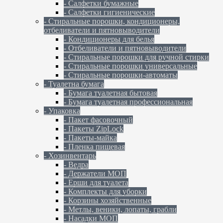
- Салфетки бумажные
- Салфетки гигиенические
- Стиральные порошки, кондиционеры,
отбеливатели и пятновыводители
- Кондиционеры для белья
- Отбеливатели и пятновыводители
- Стиральные порошки для ручной стирки
- Стиральные порошки универсальные
- Стиральные порошки-автоматы
- Туалетна бумага
- Бумага туалетная бытовая
- Бумага туалетная профессиональная
- Упаковка
- Пакет фасовочный
- Пакеты ZipLock
- Пакеты-майка
- Пленка пищевая
- Хозинвентарь
- Ведра
- Держатели МОП
- Ерши для туалета
- Комплекты для уборки
- Корзины хозяйственные
- Метлы, веники, лопаты, грабли
- Насадки МОП