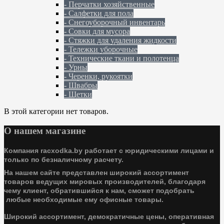
- Перчатки хозяйственные
- Салфетки для пола
- Снегоуборочный инвентарь
- Совки для мусора
- Стяжки для удаления жидкости
- Тележки уборочные
- Технические ткани и полотенца
- Урны
- Черенки, рукоятки
- Швабры
- Щетки
В этой категории нет товаров.
О нашем магазине
Компания racxodka.by работает с юридическими лицами и
только по безналичному расчету.
На нашем сайте представлен широкий ассортимент
товаров ведущих мировых производителей, благодаря
чему клиент, обратившийся к нам, сможет подобрать
любые необходимые ему офисные товары.
Широкий ассортимент, демократичные цены, оперативная