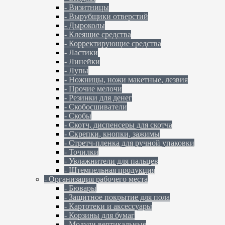
- Визитницы
- Вырубщики отверстий
- Дыроколы
- Клеящие средства
- Корректирующие средства
- Ластики
- Линейки
- Лупы
- Ножницы, ножи макетные, лезвия
- Прочие мелочи
- Резинки для денег
- Скобосшиватели
- Скобы
- Скотч, диспенсеры для скотча
- Скрепки, кнопки, зажимы
- Стретч-пленка для ручной упаковки
- Точилки
- Увлажнители для пальцев
- Штемпельная продукция
- Организация рабочего места
- Бювары
- Защитное покрытие для пола
- Картотеки и аксессуары
- Корзины для бумаг
- Модули вертикальные