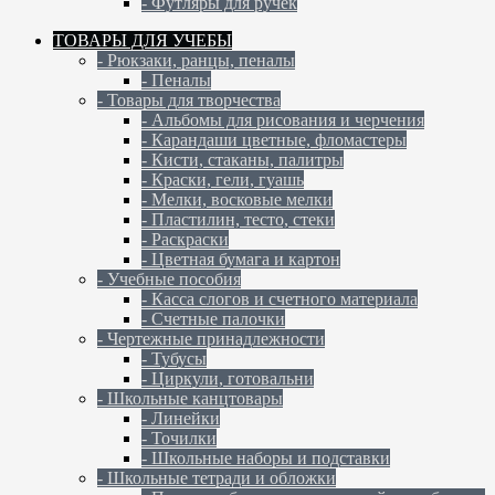
- Футляры для ручек
ТОВАРЫ ДЛЯ УЧЕБЫ
- Рюкзаки, ранцы, пеналы
- Пеналы
- Товары для творчества
- Альбомы для рисования и черчения
- Карандаши цветные, фломастеры
- Кисти, стаканы, палитры
- Краски, гели, гуашь
- Мелки, восковые мелки
- Пластилин, тесто, стеки
- Раскраски
- Цветная бумага и картон
- Учебные пособия
- Касса слогов и счетного материала
- Счетные палочки
- Чертежные принадлежности
- Тубусы
- Циркули, готовальни
- Школьные канцтовары
- Линейки
- Точилки
- Школьные наборы и подставки
- Школьные тетради и обложки