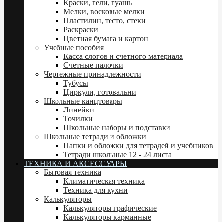
Краски, гели, гуашь
Мелки, восковые мелки
Пластилин, тесто, стеки
Раскраски
Цветная бумага и картон
Учебные пособия
Касса слогов и счетного материала
Счетные палочки
Чертежные принадлежности
Тубусы
Циркули, готовальни
Школьные канцтовары
Линейки
Точилки
Школьные наборы и подставки
Школьные тетради и обложки
Папки и обложки для тетрадей и учебников
Тетради школьные 12 - 24 листа
ТЕХНИКА И АКСЕССУАРЫ
Бытовая техника
Климатическая техника
Техника для кухни
Калькуляторы
Калькуляторы графические
Калькуляторы карманные