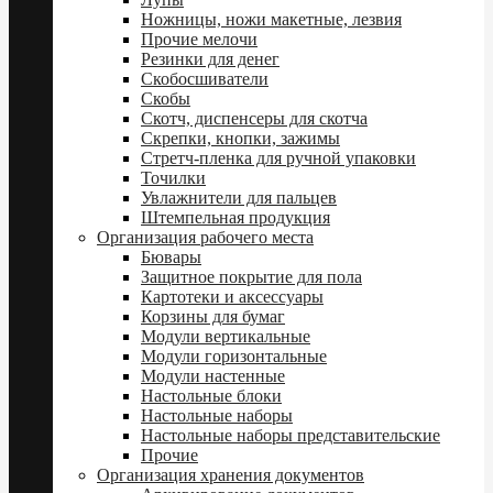
Ножницы, ножи макетные, лезвия
Прочие мелочи
Резинки для денег
Скобосшиватели
Скобы
Скотч, диспенсеры для скотча
Скрепки, кнопки, зажимы
Стретч-пленка для ручной упаковки
Точилки
Увлажнители для пальцев
Штемпельная продукция
Организация рабочего места
Бювары
Защитное покрытие для пола
Картотеки и аксессуары
Корзины для бумаг
Модули вертикальные
Модули горизонтальные
Модули настенные
Настольные блоки
Настольные наборы
Настольные наборы представительские
Прочие
Организация хранения документов