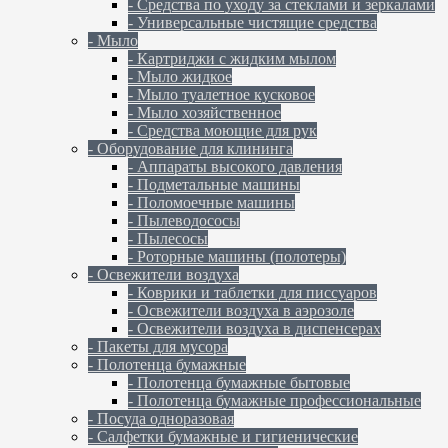
- Средства по уходу за стеклами и зеркалами
- Универсальные чистящие средства
- Мыло
- Картриджи с жидким мылом
- Мыло жидкое
- Мыло туалетное кусковое
- Мыло хозяйственное
- Средства моющие для рук
- Оборудование для клининга
- Аппараты высокого давления
- Подметальные машины
- Поломоечные машины
- Пылеводососы
- Пылесосы
- Роторные машины (полотеры)
- Освежители воздуха
- Коврики и таблетки для писсуаров
- Освежители воздуха в аэрозоле
- Освежители воздуха в диспенсерах
- Пакеты для мусора
- Полотенца бумажные
- Полотенца бумажные бытовые
- Полотенца бумажные профессиональные
- Посуда одноразовая
- Салфетки бумажные и гигиенические