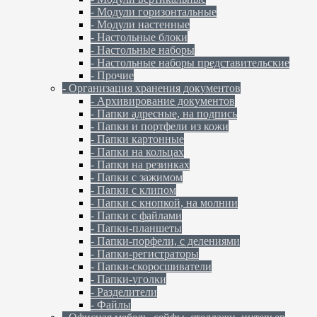
- Модули горизонтальные
- Модули настенные
- Настольные блоки
- Настольные наборы
- Настольные наборы представительские
- Прочие
- Организация хранения документов
- Архивирование документов
- Папки адресные, на подпись
- Папки и портфели из кожи
- Папки картонные
- Папки на кольцах
- Папки на резинках
- Папки с зажимом
- Папки с клипом
- Папки с кнопкой, на молнии
- Папки с файлами
- Папки-планшеты
- Папки-порфели, с делениями
- Папки-регистраторы
- Папки-скоросшиватели
- Папки-уголки
- Разделители
- Файлы