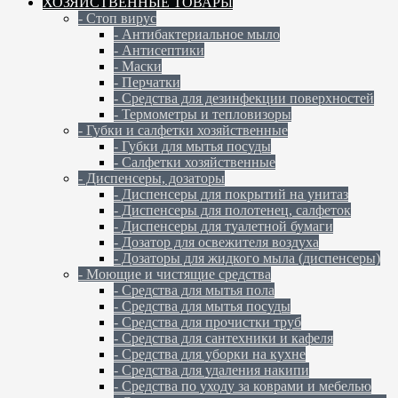
ХОЗЯЙСТВЕННЫЕ ТОВАРЫ
- Стоп вирус
- Антибактериальное мыло
- Антисептики
- Маски
- Перчатки
- Средства для дезинфекции поверхностей
- Термометры и тепловизоры
- Губки и салфетки хозяйственные
- Губки для мытья посуды
- Салфетки хозяйственные
- Диспенсеры, дозаторы
- Диспенсеры для покрытий на унитаз
- Диспенсеры для полотенец, салфеток
- Диспенсеры для туалетной бумаги
- Дозатор для освежителя воздуха
- Дозаторы для жидкого мыла (диспенсеры)
- Моющие и чистящие средства
- Средства для мытья пола
- Средства для мытья посуды
- Средства для прочистки труб
- Средства для сантехники и кафеля
- Средства для уборки на кухне
- Средства для удаления накипи
- Средства по уходу за коврами и мебелью