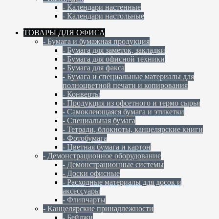
- Календари настенные
- Календари настольные
ТОВАРЫ ДЛЯ ОФИСА
- Бумага и бумажная продукция
- Бумага для заметок, закладки
- Бумага для офисной техники
- Бумага для факса
- Бумага и специальные материалы для
полноцветной печати и копирования
- Конверты
- Продукция из офсетного и термо сырья
- Самоклеющаяся бумага и этикетки
- Специальная бумага
- Тетради, блокноты, канцелярские книги
- Фотобумага
- Цветная бумага и картон
- Демонстрационное оборудование
- Демонстрационные системы
- Доски офисные
- Расходные материалы для досок и
аксессуары
- Флипчарты
- Канцелярские принадлежности
- Бейджи