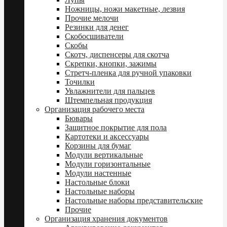
Ножницы, ножи макетные, лезвия
Прочие мелочи
Резинки для денег
Скобосшиватели
Скобы
Скотч, диспенсеры для скотча
Скрепки, кнопки, зажимы
Стретч-пленка для ручной упаковки
Точилки
Увлажнители для пальцев
Штемпельная продукция
Организация рабочего места
Бювары
Защитное покрытие для пола
Картотеки и аксессуары
Корзины для бумаг
Модули вертикальные
Модули горизонтальные
Модули настенные
Настольные блоки
Настольные наборы
Настольные наборы представительские
Прочие
Организация хранения документов