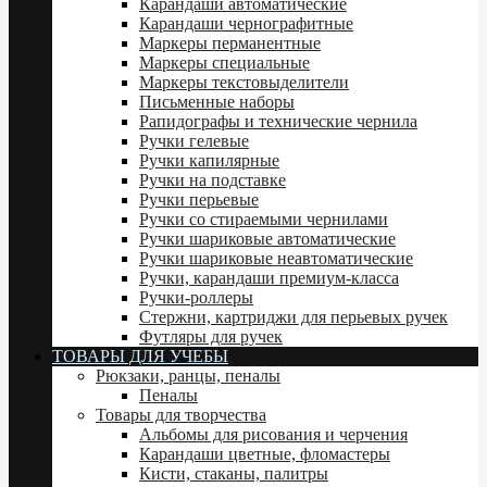
Карандаши автоматические
Карандаши чернографитные
Маркеры перманентные
Маркеры специальные
Маркеры текстовыделители
Письменные наборы
Рапидографы и технические чернила
Ручки гелевые
Ручки капилярные
Ручки на подставке
Ручки перьевые
Ручки со стираемыми чернилами
Ручки шариковые автоматические
Ручки шариковые неавтоматические
Ручки, карандаши премиум-класса
Ручки-роллеры
Стержни, картриджи для перьевых ручек
Футляры для ручек
ТОВАРЫ ДЛЯ УЧЕБЫ
Рюкзаки, ранцы, пеналы
Пеналы
Товары для творчества
Альбомы для рисования и черчения
Карандаши цветные, фломастеры
Кисти, стаканы, палитры