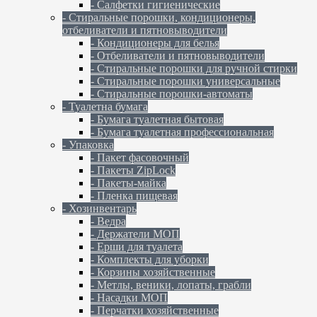
- Салфетки гигиенические
- Стиральные порошки, кондиционеры,
отбеливатели и пятновыводители
- Кондиционеры для белья
- Отбеливатели и пятновыводители
- Стиральные порошки для ручной стирки
- Стиральные порошки универсальные
- Стиральные порошки-автоматы
- Туалетна бумага
- Бумага туалетная бытовая
- Бумага туалетная профессиональная
- Упаковка
- Пакет фасовочный
- Пакеты ZipLock
- Пакеты-майка
- Пленка пищевая
- Хозинвентарь
- Ведра
- Держатели МОП
- Ерши для туалета
- Комплекты для уборки
- Корзины хозяйственные
- Метлы, веники, лопаты, грабли
- Насадки МОП
- Перчатки хозяйственные