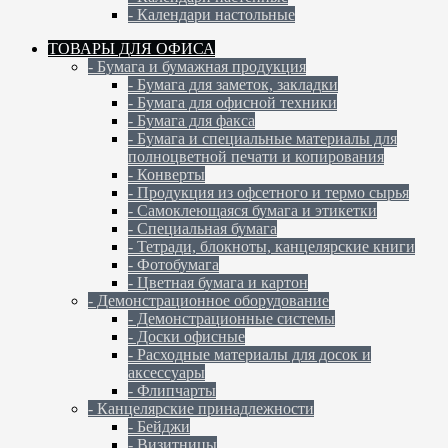
- Календари настольные
ТОВАРЫ ДЛЯ ОФИСА
- Бумага и бумажная продукция
- Бумага для заметок, закладки
- Бумага для офисной техники
- Бумага для факса
- Бумага и специальные материалы для
полноцветной печати и копирования
- Конверты
- Продукция из офсетного и термо сырья
- Самоклеющаяся бумага и этикетки
- Специальная бумага
- Тетради, блокноты, канцелярские книги
- Фотобумага
- Цветная бумага и картон
- Демонстрационное оборудование
- Демонстрационные системы
- Доски офисные
- Расходные материалы для досок и
аксессуары
- Флипчарты
- Канцелярские принадлежности
- Бейджи
- Визитницы