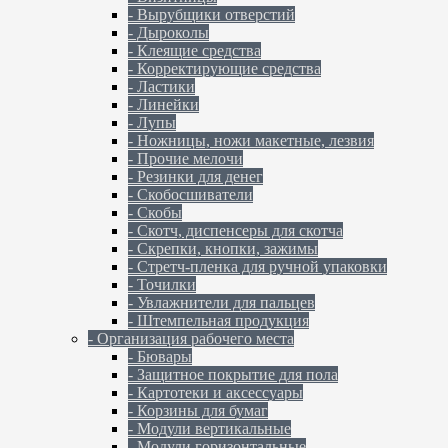
- Вырубщики отверстий
- Дыроколы
- Клеящие средства
- Корректирующие средства
- Ластики
- Линейки
- Лупы
- Ножницы, ножи макетные, лезвия
- Прочие мелочи
- Резинки для денег
- Скобосшиватели
- Скобы
- Скотч, диспенсеры для скотча
- Скрепки, кнопки, зажимы
- Стретч-пленка для ручной упаковки
- Точилки
- Увлажнители для пальцев
- Штемпельная продукция
- Организация рабочего места
- Бювары
- Защитное покрытие для пола
- Картотеки и аксессуары
- Корзины для бумаг
- Модули вертикальные
- Модули горизонтальные