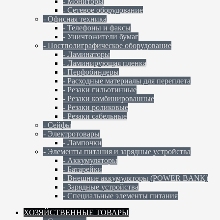
- Мониторы
- Сетевое оборудование
- Офисная техника
- Телефоны и факсы
- Уничтожители бумаг
- Постполиграфическое оборудование
- Ламинаторы
- Ламинирующая пленка
- Перфобиндеры
- Расходные материалы для переплета
- Резаки гильотинные
- Резаки комбинированные
- Резаки роликовые
- Резаки сабельные
- Сейфы
- Электротовары
- Лампочки
- Элементы питания и зарядные устройства
- Аккумуляторы
- Батарейки
- Внешние аккумуляторы (POWER BANK)
- Зарядные устройства
- Специальные элементы питания
ХОЗЯЙСТВЕННЫЕ ТОВАРЫ