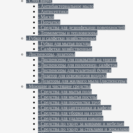
- Стоп вирус
- Антибактериальное мыло
- Антисептики
- Маски
- Перчатки
- Средства для дезинфекции поверхностей
- Термометры и тепловизоры
- Губки и салфетки хозяйственные
- Губки для мытья посуды
- Салфетки хозяйственные
- Диспенсеры, дозаторы
- Диспенсеры для покрытий на унитаз
- Диспенсеры для полотенец, салфеток
- Диспенсеры для туалетной бумаги
- Дозатор для освежителя воздуха
- Дозаторы для жидкого мыла (диспенсеры)
- Моющие и чистящие средства
- Средства для мытья пола
- Средства для мытья посуды
- Средства для прочистки труб
- Средства для сантехники и кафеля
- Средства для уборки на кухне
- Средства для удаления накипи
- Средства по уходу за коврами и мебелью
- Средства по уходу за стеклами и зеркалами