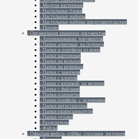
- Модули настенные
- Настольные блоки
- Настольные наборы
- Настольные наборы представительские
- Прочие
- Организация хранения документов
- Архивирование документов
- Папки адресные, на подпись
- Папки и портфели из кожи
- Папки картонные
- Папки на кольцах
- Папки на резинках
- Папки с зажимом
- Папки с клипом
- Папки с кнопкой, на молнии
- Папки с файлами
- Папки-планшеты
- Папки-порфели, с делениями
- Папки-регистраторы
- Папки-скоросшиватели
- Папки-уголки
- Разделители
- Файлы
- Офисная мебель, сейфы, стеллажи, интерьер