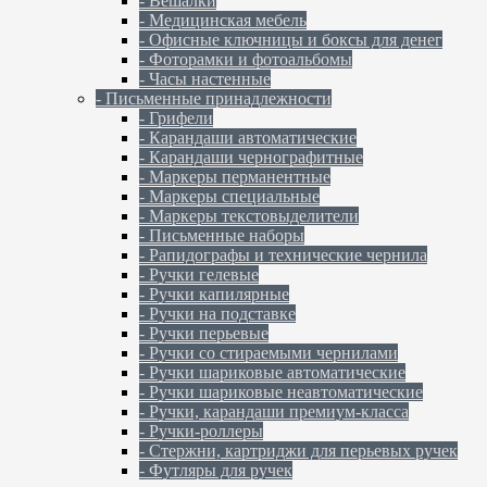
- Вешалки
- Медицинская мебель
- Офисные ключницы и боксы для денег
- Фоторамки и фотоальбомы
- Часы настенные
- Письменные принадлежности
- Грифели
- Карандаши автоматические
- Карандаши чернографитные
- Маркеры перманентные
- Маркеры специальные
- Маркеры текстовыделители
- Письменные наборы
- Рапидографы и технические чернила
- Ручки гелевые
- Ручки капилярные
- Ручки на подставке
- Ручки перьевые
- Ручки со стираемыми чернилами
- Ручки шариковые автоматические
- Ручки шариковые неавтоматические
- Ручки, карандаши премиум-класса
- Ручки-роллеры
- Стержни, картриджи для перьевых ручек
- Футляры для ручек