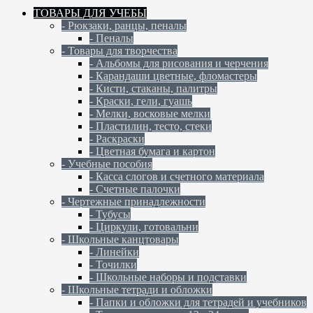
ТОВАРЫ ДЛЯ УЧЕБЫ
- Рюкзаки, ранцы, пеналы
- Пеналы
- Товары для творчества
- Альбомы для рисования и черчения
- Карандаши цветные, фломастеры
- Кисти, стаканы, палитры
- Краски, гели, гуашь
- Мелки, восковые мелки
- Пластилин, тесто, стеки
- Раскраски
- Цветная бумага и картон
- Учебные пособия
- Касса слогов и счетного материала
- Счетные палочки
- Чертежные принадлежности
- Тубусы
- Циркули, готовальни
- Школьные канцтовары
- Линейки
- Точилки
- Школьные наборы и подставки
- Школьные тетради и обложки
- Папки и обложки для тетрадей и учебников