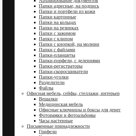
Архивирование документов
Папки адресные, на подпись
Папки и портфели из кожи
Папки картонные
Папки на кольцах
Папки на резинках
Папки с зажимом
Папки с клипом
Папки с кнопкой, на молнии
Папки с файлами
Папки-планшеты
Папки-порфели, с делениями
Папки-регистраторы
Папки-скоросшиватели
Папки-уголки
Разделители
Файлы
Офисная мебель, сейфы, стеллажи, интерьер
Вешалки
Медицинская мебель
Офисные ключницы и боксы для денег
Фоторамки и фотоальбомы
Часы настенные
Письменные принадлежности
Грифели