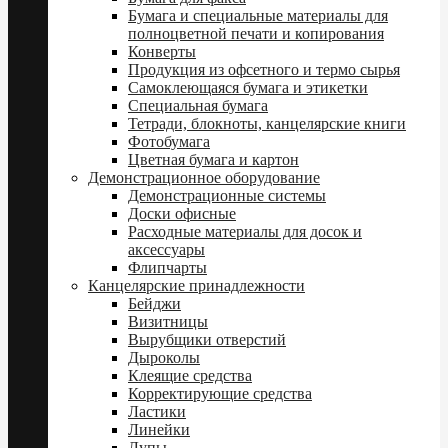
Бумага и специальные материалы для
полноцветной печати и копирования
Конверты
Продукция из офсетного и термо сырья
Самоклеющаяся бумага и этикетки
Специальная бумага
Тетради, блокноты, канцелярские книги
Фотобумага
Цветная бумага и картон
Демонстрационное оборудование
Демонстрационные системы
Доски офисные
Расходные материалы для досок и
аксессуары
Флипчарты
Канцелярские принадлежности
Бейджи
Визитницы
Вырубщики отверстий
Дыроколы
Клеящие средства
Корректирующие средства
Ластики
Линейки
Лупы