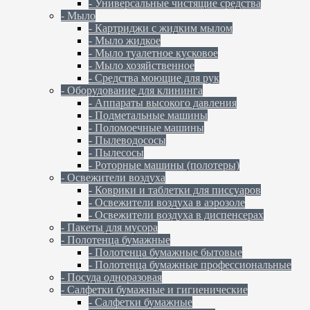
- Универсальные чистящие средства
- Мыло
- Картриджи с жидким мылом
- Мыло жидкое
- Мыло туалетное кусковое
- Мыло хозяйственное
- Средства моющие для рук
- Оборудование для клининга
- Аппараты высокого давления
- Подметальные машины
- Поломоечные машины
- Пылеводососы
- Пылесосы
- Роторные машины (полотеры)
- Освежители воздуха
- Коврики и таблетки для писсуаров
- Освежители воздуха в аэрозоле
- Освежители воздуха в диспенсерах
- Пакеты для мусора
- Полотенца бумажные
- Полотенца бумажные бытовые
- Полотенца бумажные профессиональные
- Посуда одноразовая
- Салфетки бумажные и гигиенические
- Салфетки бумажные