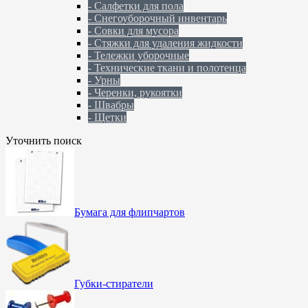
- Салфетки для пола
- Снегоуборочный инвентарь
- Совки для мусора
- Стяжки для удаления жидкости
- Тележки уборочные
- Технические ткани и полотенца
- Урны
- Черенки, рукоятки
- Швабры
- Щетки
Уточнить поиск
Бумага для флипчартов
Губки-стиратели