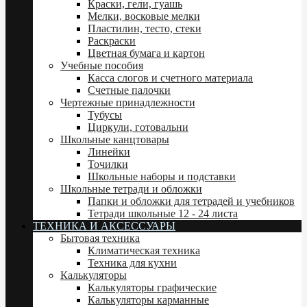
Краски, гели, гуашь
Мелки, восковые мелки
Пластилин, тесто, стеки
Раскраски
Цветная бумага и картон
Учебные пособия
Касса слогов и счетного материала
Счетные палочки
Чертежные принадлежности
Тубусы
Циркули, готовальни
Школьные канцтовары
Линейки
Точилки
Школьные наборы и подставки
Школьные тетради и обложки
Папки и обложки для тетрадей и учебников
Тетради школьные 12 - 24 листа
ТЕХНИКА И АКСЕССУАРЫ
Бытовая техника
Климатическая техника
Техника для кухни
Калькуляторы
Калькуляторы графические
Калькуляторы карманные