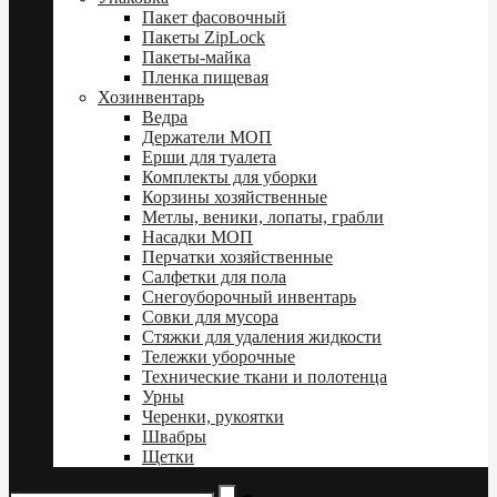
Пакет фасовочный
Пакеты ZipLock
Пакеты-майка
Пленка пищевая
Хозинвентарь
Ведра
Держатели МОП
Ерши для туалета
Комплекты для уборки
Корзины хозяйственные
Метлы, веники, лопаты, грабли
Насадки МОП
Перчатки хозяйственные
Салфетки для пола
Снегоуборочный инвентарь
Совки для мусора
Стяжки для удаления жидкости
Тележки уборочные
Технические ткани и полотенца
Урны
Черенки, рукоятки
Швабры
Щетки