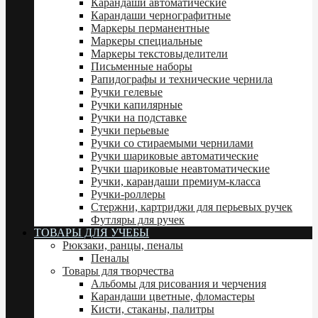
Карандаши автоматические
Карандаши чернографитные
Маркеры перманентные
Маркеры специальные
Маркеры текстовыделители
Письменные наборы
Рапидографы и технические чернила
Ручки гелевые
Ручки капилярные
Ручки на подставке
Ручки перьевые
Ручки со стираемыми чернилами
Ручки шариковые автоматические
Ручки шариковые неавтоматические
Ручки, карандаши премиум-класса
Ручки-роллеры
Стержни, картриджи для перьевых ручек
Футляры для ручек
ТОВАРЫ ДЛЯ УЧЕБЫ
Рюкзаки, ранцы, пеналы
Пеналы
Товары для творчества
Альбомы для рисования и черчения
Карандаши цветные, фломастеры
Кисти, стаканы, палитры