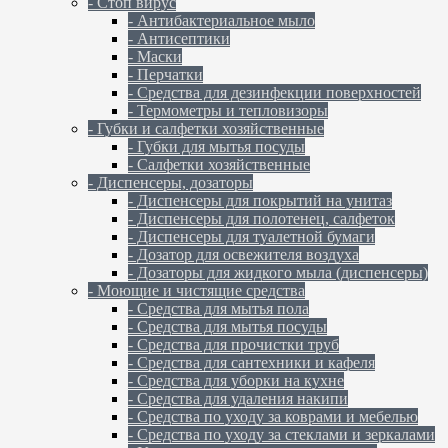
- Стоп вирус
- Антибактериальное мыло
- Антисептики
- Маски
- Перчатки
- Средства для дезинфекции поверхностей
- Термометры и тепловизоры
- Губки и салфетки хозяйственные
- Губки для мытья посуды
- Салфетки хозяйственные
- Диспенсеры, дозаторы
- Диспенсеры для покрытий на унитаз
- Диспенсеры для полотенец, салфеток
- Диспенсеры для туалетной бумаги
- Дозатор для освежителя воздуха
- Дозаторы для жидкого мыла (диспенсеры)
- Моющие и чистящие средства
- Средства для мытья пола
- Средства для мытья посуды
- Средства для прочистки труб
- Средства для сантехники и кафеля
- Средства для уборки на кухне
- Средства для удаления накипи
- Средства по уходу за коврами и мебелью
- Средства по уходу за стеклами и зеркалами