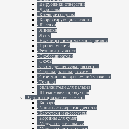
- Вырубщики отверстий
- Дыроколы
- Клеящие средства
- Корректирующие средства
- Ластики
- Линейки
- Лупы
- Ножницы, ножи макетные, лезвия
- Прочие мелочи
- Резинки для денег
- Скобосшиватели
- Скобы
- Скотч, диспенсеры для скотча
- Скрепки, кнопки, зажимы
- Стретч-пленка для ручной упаковки
- Точилки
- Увлажнители для пальцев
- Штемпельная продукция
- Организация рабочего места
- Бювары
- Защитное покрытие для пола
- Картотеки и аксессуары
- Корзины для бумаг
- Модули вертикальные
- Модули горизонтальные