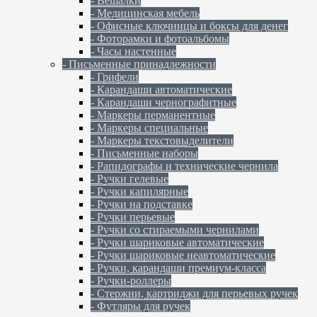
- Вешалки
- Медицинская мебель
- Офисные ключницы и боксы для денег
- Фоторамки и фотоальбомы
- Часы настенные
- Письменные принадлежности
- Грифели
- Карандаши автоматические
- Карандаши чернографитные
- Маркеры перманентные
- Маркеры специальные
- Маркеры текстовыделители
- Письменные наборы
- Рапидографы и технические чернила
- Ручки гелевые
- Ручки капилярные
- Ручки на подставке
- Ручки перьевые
- Ручки со стираемыми чернилами
- Ручки шариковые автоматические
- Ручки шариковые неавтоматические
- Ручки, карандаши премиум-класса
- Ручки-роллеры
- Стержни, картриджи для перьевых ручек
- Футляры для ручек