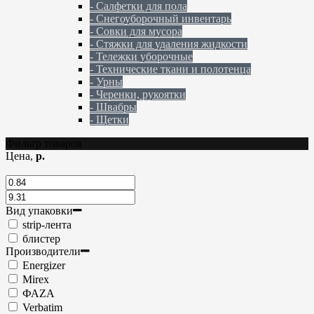
- Салфетки для пола
- Снегоуборочный инвентарь
- Совки для мусора
- Стяжки для удаления жидкости
- Тележки уборочные
- Технические ткани и полотенца
- Урны
- Черенки, рукоятки
- Швабры
- Щетки
Фильтр товаров
Цена,
р.
Вид упаковки
strip-лента
блистер
Производители
Energizer
Mirex
ФАZА
Verbatim