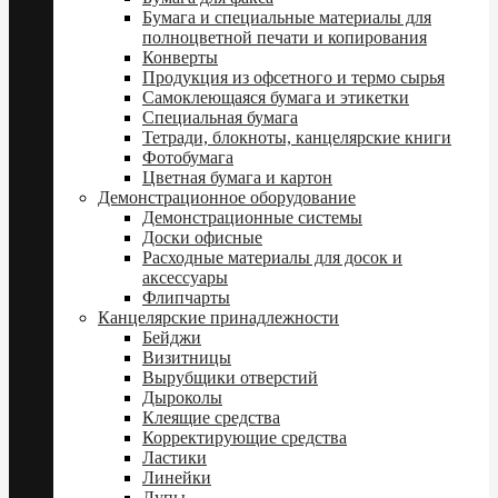
Бумага и специальные материалы для
полноцветной печати и копирования
Конверты
Продукция из офсетного и термо сырья
Самоклеющаяся бумага и этикетки
Специальная бумага
Тетради, блокноты, канцелярские книги
Фотобумага
Цветная бумага и картон
Демонстрационное оборудование
Демонстрационные системы
Доски офисные
Расходные материалы для досок и
аксессуары
Флипчарты
Канцелярские принадлежности
Бейджи
Визитницы
Вырубщики отверстий
Дыроколы
Клеящие средства
Корректирующие средства
Ластики
Линейки
Лупы