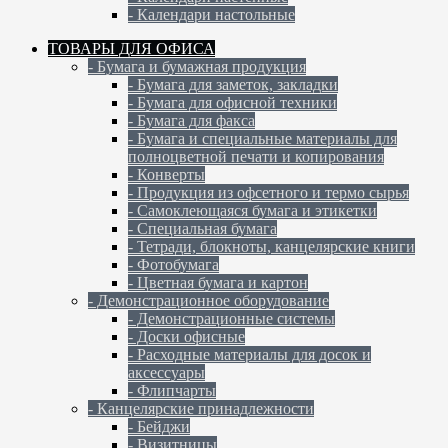
- Календари настольные
ТОВАРЫ ДЛЯ ОФИСА
- Бумага и бумажная продукция
- Бумага для заметок, закладки
- Бумага для офисной техники
- Бумага для факса
- Бумага и специальные материалы для
полноцветной печати и копирования
- Конверты
- Продукция из офсетного и термо сырья
- Самоклеющаяся бумага и этикетки
- Специальная бумага
- Тетради, блокноты, канцелярские книги
- Фотобумага
- Цветная бумага и картон
- Демонстрационное оборудование
- Демонстрационные системы
- Доски офисные
- Расходные материалы для досок и
аксессуары
- Флипчарты
- Канцелярские принадлежности
- Бейджи
- Визитницы