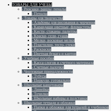
ТОВАРЫ ДЛЯ УЧЕБЫ
- Рюкзаки, ранцы, пеналы
- Пеналы
- Товары для творчества
- Альбомы для рисования и черчения
- Карандаши цветные, фломастеры
- Кисти, стаканы, палитры
- Краски, гели, гуашь
- Мелки, восковые мелки
- Пластилин, тесто, стеки
- Раскраски
- Цветная бумага и картон
- Учебные пособия
- Касса слогов и счетного материала
- Счетные палочки
- Чертежные принадлежности
- Тубусы
- Циркули, готовальни
- Школьные канцтовары
- Линейки
- Точилки
- Школьные наборы и подставки
- Школьные тетради и обложки
- Папки и обложки для тетрадей и учебников