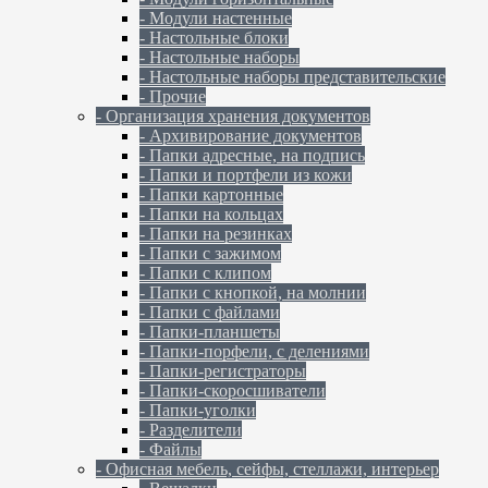
- Модули настенные
- Настольные блоки
- Настольные наборы
- Настольные наборы представительские
- Прочие
- Организация хранения документов
- Архивирование документов
- Папки адресные, на подпись
- Папки и портфели из кожи
- Папки картонные
- Папки на кольцах
- Папки на резинках
- Папки с зажимом
- Папки с клипом
- Папки с кнопкой, на молнии
- Папки с файлами
- Папки-планшеты
- Папки-порфели, с делениями
- Папки-регистраторы
- Папки-скоросшиватели
- Папки-уголки
- Разделители
- Файлы
- Офисная мебель, сейфы, стеллажи, интерьер