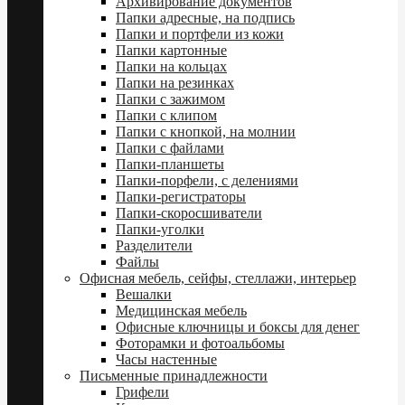
Архивирование документов
Папки адресные, на подпись
Папки и портфели из кожи
Папки картонные
Папки на кольцах
Папки на резинках
Папки с зажимом
Папки с клипом
Папки с кнопкой, на молнии
Папки с файлами
Папки-планшеты
Папки-порфели, с делениями
Папки-регистраторы
Папки-скоросшиватели
Папки-уголки
Разделители
Файлы
Офисная мебель, сейфы, стеллажи, интерьер
Вешалки
Медицинская мебель
Офисные ключницы и боксы для денег
Фоторамки и фотоальбомы
Часы настенные
Письменные принадлежности
Грифели