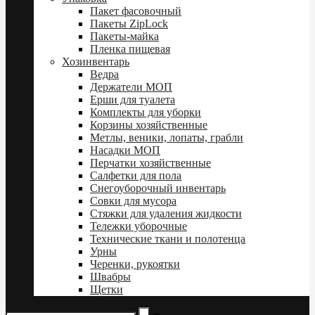
Пакет фасовочный
Пакеты ZipLock
Пакеты-майка
Пленка пищевая
Хозинвентарь
Ведра
Держатели МОП
Ерши для туалета
Комплекты для уборки
Корзины хозяйственные
Метлы, веники, лопаты, грабли
Насадки МОП
Перчатки хозяйственные
Салфетки для пола
Снегоуборочный инвентарь
Совки для мусора
Стяжки для удаления жидкости
Тележки уборочные
Технические ткани и полотенца
Урны
Черенки, рукоятки
Швабры
Щетки