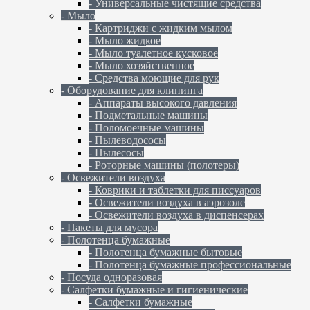
- Универсальные чистящие средства
- Мыло
- Картриджи с жидким мылом
- Мыло жидкое
- Мыло туалетное кусковое
- Мыло хозяйственное
- Средства моющие для рук
- Оборудование для клининга
- Аппараты высокого давления
- Подметальные машины
- Поломоечные машины
- Пылеводососы
- Пылесосы
- Роторные машины (полотеры)
- Освежители воздуха
- Коврики и таблетки для писсуаров
- Освежители воздуха в аэрозоле
- Освежители воздуха в диспенсерах
- Пакеты для мусора
- Полотенца бумажные
- Полотенца бумажные бытовые
- Полотенца бумажные профессиональные
- Посуда одноразовая
- Салфетки бумажные и гигиенические
- Салфетки бумажные