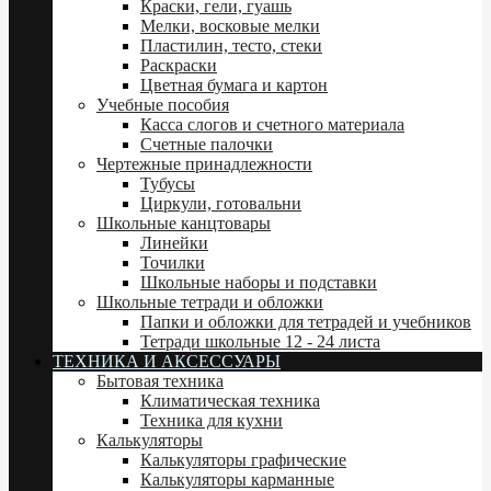
Краски, гели, гуашь
Мелки, восковые мелки
Пластилин, тесто, стеки
Раскраски
Цветная бумага и картон
Учебные пособия
Касса слогов и счетного материала
Счетные палочки
Чертежные принадлежности
Тубусы
Циркули, готовальни
Школьные канцтовары
Линейки
Точилки
Школьные наборы и подставки
Школьные тетради и обложки
Папки и обложки для тетрадей и учебников
Тетради школьные 12 - 24 листа
ТЕХНИКА И АКСЕССУАРЫ
Бытовая техника
Климатическая техника
Техника для кухни
Калькуляторы
Калькуляторы графические
Калькуляторы карманные