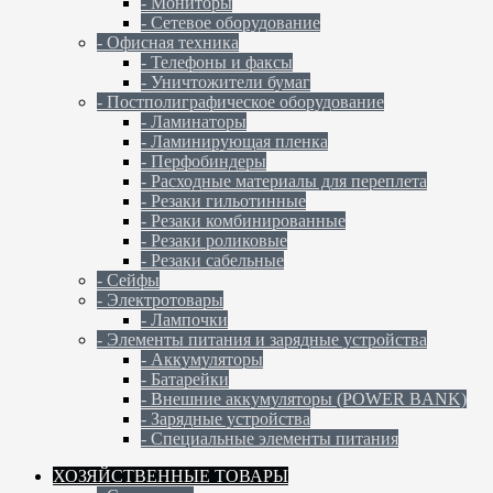
- Мониторы
- Сетевое оборудование
- Офисная техника
- Телефоны и факсы
- Уничтожители бумаг
- Постполиграфическое оборудование
- Ламинаторы
- Ламинирующая пленка
- Перфобиндеры
- Расходные материалы для переплета
- Резаки гильотинные
- Резаки комбинированные
- Резаки роликовые
- Резаки сабельные
- Сейфы
- Электротовары
- Лампочки
- Элементы питания и зарядные устройства
- Аккумуляторы
- Батарейки
- Внешние аккумуляторы (POWER BANK)
- Зарядные устройства
- Специальные элементы питания
ХОЗЯЙСТВЕННЫЕ ТОВАРЫ