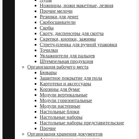
Ножницы, ножи макетные, лезвия
Прочие мелочи
Резинки для денег
Скобосшиватели
Скобы
Скотч, диспенсеры для скотча
Скрепки, кнопки, зажимы
Стретч-пленка для ручной упаковки
Точилки
Увлажнители для пальцев
Штемпельная продукция
Организация рабочего места
Бювары
Защитное покрытие для пола
Картотеки и аксессуары
Корзины для бумаг
Модули вертикальные
Модули горизонтальные
Модули настенные
Настольные блоки
Настольные наборы
Настольные наборы представительские
Прочие
Организация хранения документов