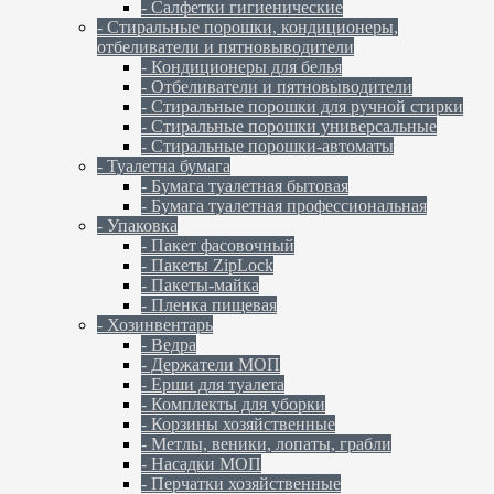
- Салфетки гигиенические
- Стиральные порошки, кондиционеры,
отбеливатели и пятновыводители
- Кондиционеры для белья
- Отбеливатели и пятновыводители
- Стиральные порошки для ручной стирки
- Стиральные порошки универсальные
- Стиральные порошки-автоматы
- Туалетна бумага
- Бумага туалетная бытовая
- Бумага туалетная профессиональная
- Упаковка
- Пакет фасовочный
- Пакеты ZipLock
- Пакеты-майка
- Пленка пищевая
- Хозинвентарь
- Ведра
- Держатели МОП
- Ерши для туалета
- Комплекты для уборки
- Корзины хозяйственные
- Метлы, веники, лопаты, грабли
- Насадки МОП
- Перчатки хозяйственные