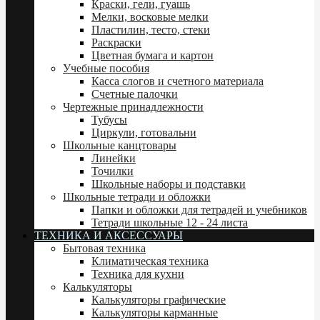
Краски, гели, гуашь
Мелки, восковые мелки
Пластилин, тесто, стеки
Раскраски
Цветная бумага и картон
Учебные пособия
Касса слогов и счетного материала
Счетные палочки
Чертежные принадлежности
Тубусы
Циркули, готовальни
Школьные канцтовары
Линейки
Точилки
Школьные наборы и подставки
Школьные тетради и обложки
Папки и обложки для тетрадей и учебников
Тетради школьные 12 - 24 листа
ТЕХНИКА И АКСЕССУАРЫ
Бытовая техника
Климатическая техника
Техника для кухни
Калькуляторы
Калькуляторы графические
Калькуляторы карманные