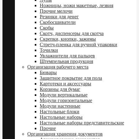
Ножницы, ножи макетные, лезвия
Прочие мелочи
Резинки для денег
Скобосшиватели
Скобы
Скотч, диспенсеры для скотча
Скрепки, кнопки, зажимы
Стретч-пленка для ручной упаковки
Точилки
Увлажнители для пальцев
Штемпельная продукция
Организация рабочего места
Бювары
Защитное покрытие для пола
Картотеки и аксессуары
Корзины для бумаг
Модули вертикальные
Модули горизонтальные
Модули настенные
Настольные блоки
Настольные наборы
Настольные наборы представительские
Прочие
Организация хранения документов