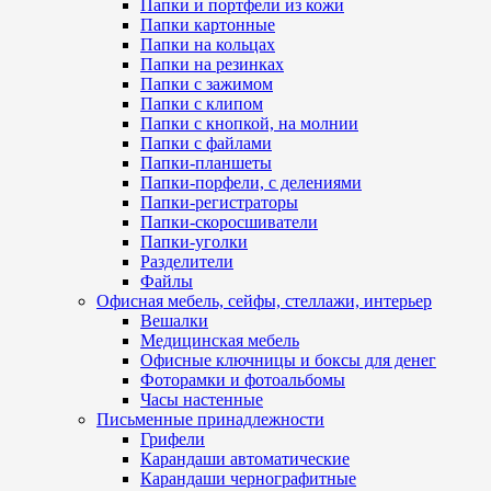
Папки и портфели из кожи
Папки картонные
Папки на кольцах
Папки на резинках
Папки с зажимом
Папки с клипом
Папки с кнопкой, на молнии
Папки с файлами
Папки-планшеты
Папки-порфели, с делениями
Папки-регистраторы
Папки-скоросшиватели
Папки-уголки
Разделители
Файлы
Офисная мебель, сейфы, стеллажи, интерьер
Вешалки
Медицинская мебель
Офисные ключницы и боксы для денег
Фоторамки и фотоальбомы
Часы настенные
Письменные принадлежности
Грифели
Карандаши автоматические
Карандаши чернографитные