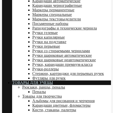
Карандаши автоматические
Карандаши чернографитные
Маркеры перманентные
Маркеры специальные
Маркеры текстовыделители
Письменные наборы
Рапидографы и технические чернила
Ручки гелевые
Ручки капилярные
Ручки на подставке
Ручки перьевые
Ручки со стираемыми чернилами
Ручки шариковые автоматические
Ручки шариковые неавтоматические
Ручки, карандаши премиум-класса
Ручки-роллеры
Стержни, картриджи для перьевых ручек
Футляры для ручек
ТОВАРЫ ДЛЯ УЧЕБЫ
Рюкзаки, ранцы, пеналы
Пеналы
Товары для творчества
Альбомы для рисования и черчения
Карандаши цветные, фломастеры
Кисти, стаканы, палитры