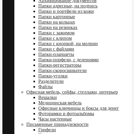
Архивирование документов
Папки адресные, на подпись
Папки и портфели из кожи
Папки картонные
Папки на кольцах
Папки на резинках
Папки с зажимом
Папки с клипом
Папки с кнопкой, на молнии
Папки с файлами
Папки-планшеты
Папки-порфели, с делениями
Папки-регистраторы
Папки-скоросшиватели
Папки-уголки
Разделители
Файлы
Офисная мебель, сейфы, стеллажи, интерьер
Вешалки
Медицинская мебель
Офисные ключницы и боксы для денег
Фоторамки и фотоальбомы
Часы настенные
Письменные принадлежности
Грифели