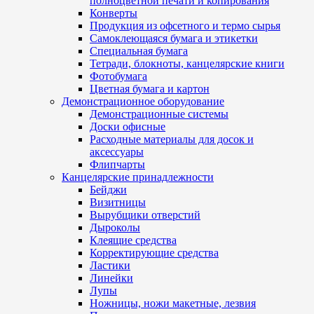
полноцветной печати и копирования
Конверты
Продукция из офсетного и термо сырья
Самоклеющаяся бумага и этикетки
Специальная бумага
Тетради, блокноты, канцелярские книги
Фотобумага
Цветная бумага и картон
Демонстрационное оборудование
Демонстрационные системы
Доски офисные
Расходные материалы для досок и
аксессуары
Флипчарты
Канцелярские принадлежности
Бейджи
Визитницы
Вырубщики отверстий
Дыроколы
Клеящие средства
Корректирующие средства
Ластики
Линейки
Лупы
Ножницы, ножи макетные, лезвия