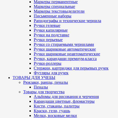
Маркеры перманентные
Маркеры специальные
Маркеры текстовыделители
Письменные наборы
Рапидографы и технические чернила
Ручки гелевые
Ручки капилярные
Ручки на подставке
Ручки перьевые
Ручки со стираемыми чернилами
Ручки шариковые автоматические
Ручки шариковые неавтоматические
Ручки, карандаши премиум-класса
Ручки-роллеры
Стержни, картриджи для перьевых ручек
Футляры для ручек
ТОВАРЫ ДЛЯ УЧЕБЫ
Рюкзаки, ранцы, пеналы
Пеналы
Товары для творчества
Альбомы для рисования и черчения
Карандаши цветные, фломастеры
Кисти, стаканы, палитры
Краски, гели, гуашь
Мелки, восковые мелки