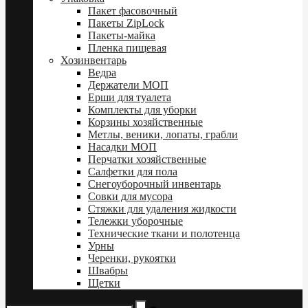
Пакет фасовочный
Пакеты ZipLock
Пакеты-майка
Пленка пищевая
Хозинвентарь
Ведра
Держатели МОП
Ерши для туалета
Комплекты для уборки
Корзины хозяйственные
Метлы, веники, лопаты, грабли
Насадки МОП
Перчатки хозяйственные
Салфетки для пола
Снегоуборочный инвентарь
Совки для мусора
Стяжки для удаления жидкости
Тележки уборочные
Технические ткани и полотенца
Урны
Черенки, рукоятки
Швабры
Щетки