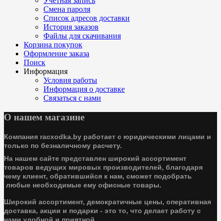
Учетная запись
Смена пароля
Список адресов доставки
История заказов
Файлы для скачивания
Корзина покупок
Оформление заказа
Поиск
Информация
Условия работы
Информация о доставке
Связаться с нами
О нашем магазине
Компания racxodka.by работает с юридическими лицами и
только по безналичному расчету.
На нашем сайте представлен широкий ассортимент
товаров ведущих мировых производителей, благодаря
чему клиент, обратившийся к нам, сможет подобрать
любые необходимые ему офисные товары.
Широкий ассортимент, демократичные цены, оперативная
доставка, акции и подарки - это то, что делает работу с
нами удобной и приятной.