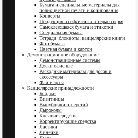
Бумага и специальные материалы для
полноцветной печати и копирования
Конверты
Продукция из офсетного и термо сырья
Самоклеющаяся бумага и этикетки
Специальная бумага
Тетради, блокноты, канцелярские книги
Фотобумага
Цветная бумага и картон
Демонстрационное оборудование
Демонстрационные системы
Доски офисные
Расходные материалы для досок и
аксессуары
Флипчарты
Канцелярские принадлежности
Бейджи
Визитницы
Вырубщики отверстий
Дыроколы
Клеящие средства
Корректирующие средства
Ластики
Линейки
Лупы