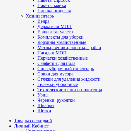
Пакеты ZipLock
Пакеты-майка
Пленка пищевая
Хозинвентарь
Ведра
Держатели МОП
Ерши для туалета
Комплекты для уборки
Корзины хозяйственные
Метлы, веники, лопаты, грабли
Насадки МОП
Перчатки хозяйственные
Салфетки для пола
Снегоуборочный инвентарь
Совки для мусора
Стяжки для удаления жидкости
Тележки уборочные
Технические ткани и полотенца
Урны
Черенки, рукоятки
Швабры
Щетки
Товары со скидкой
Личный Кабинет