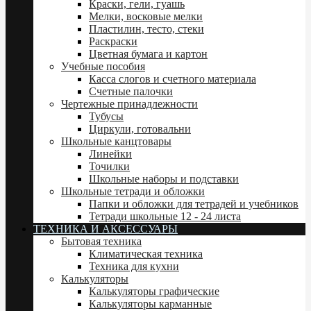
Краски, гели, гуашь
Мелки, восковые мелки
Пластилин, тесто, стеки
Раскраски
Цветная бумага и картон
Учебные пособия
Касса слогов и счетного материала
Счетные палочки
Чертежные принадлежности
Тубусы
Циркули, готовальни
Школьные канцтовары
Линейки
Точилки
Школьные наборы и подставки
Школьные тетради и обложки
Папки и обложки для тетрадей и учебников
Тетради школьные 12 - 24 листа
ТЕХНИКА И АКСЕССУАРЫ
Бытовая техника
Климатическая техника
Техника для кухни
Калькуляторы
Калькуляторы графические
Калькуляторы карманные