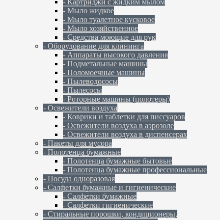
- Картриджи с жидким мылом
- Мыло жидкое
- Мыло туалетное кусковое
- Мыло хозяйственное
- Средства моющие для рук
- Оборудование для клининга
- Аппараты высокого давления
- Подметальные машины
- Поломоечные машины
- Пылеводососы
- Пылесосы
- Роторные машины (полотеры)
- Освежители воздуха
- Коврики и таблетки для писсуаров
- Освежители воздуха в аэрозоле
- Освежители воздуха в диспенсерах
- Пакеты для мусора
- Полотенца бумажные
- Полотенца бумажные бытовые
- Полотенца бумажные профессиональные
- Посуда одноразовая
- Салфетки бумажные и гигиенические
- Салфетки бумажные
- Салфетки гигиенические
- Стиральные порошки, кондиционеры,