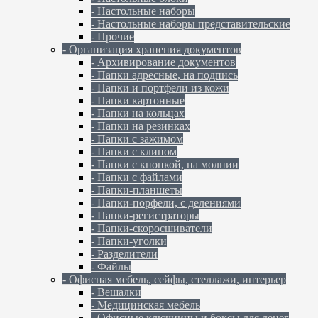
- Настольные наборы
- Настольные наборы представительские
- Прочие
- Организация хранения документов
- Архивирование документов
- Папки адресные, на подпись
- Папки и портфели из кожи
- Папки картонные
- Папки на кольцах
- Папки на резинках
- Папки с зажимом
- Папки с клипом
- Папки с кнопкой, на молнии
- Папки с файлами
- Папки-планшеты
- Папки-порфели, с делениями
- Папки-регистраторы
- Папки-скоросшиватели
- Папки-уголки
- Разделители
- Файлы
- Офисная мебель, сейфы, стеллажи, интерьер
- Вешалки
- Медицинская мебель
- Офисные ключницы и боксы для денег