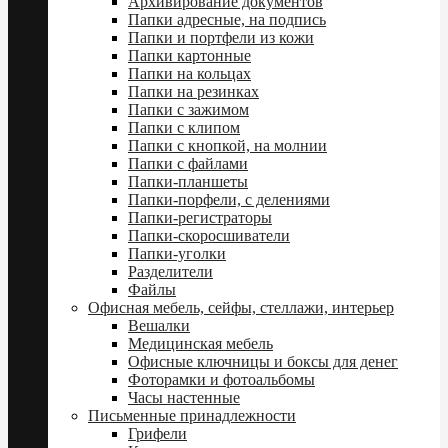
Архивирование документов
Папки адресные, на подпись
Папки и портфели из кожи
Папки картонные
Папки на кольцах
Папки на резинках
Папки с зажимом
Папки с клипом
Папки с кнопкой, на молнии
Папки с файлами
Папки-планшеты
Папки-порфели, с делениями
Папки-регистраторы
Папки-скоросшиватели
Папки-уголки
Разделители
Файлы
Офисная мебель, сейфы, стеллажи, интерьер
Вешалки
Медицинская мебель
Офисные ключницы и боксы для денег
Фоторамки и фотоальбомы
Часы настенные
Письменные принадлежности
Грифели