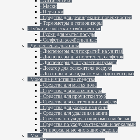
- Антисептики
- Маски
- Перчатки
- Средства для дезинфекции поверхностей
- Термометры и тепловизоры
- Губки и салфетки хозяйственные
- Губки для мытья посуды
- Салфетки хозяйственные
- Диспенсеры, дозаторы
- Диспенсеры для покрытий на унитаз
- Диспенсеры для полотенец, салфеток
- Диспенсеры для туалетной бумаги
- Дозатор для освежителя воздуха
- Дозаторы для жидкого мыла (диспенсеры)
- Моющие и чистящие средства
- Средства для мытья пола
- Средства для мытья посуды
- Средства для прочистки труб
- Средства для сантехники и кафеля
- Средства для уборки на кухне
- Средства для удаления накипи
- Средства по уходу за коврами и мебелью
- Средства по уходу за стеклами и зеркалами
- Универсальные чистящие средства
- Мыло