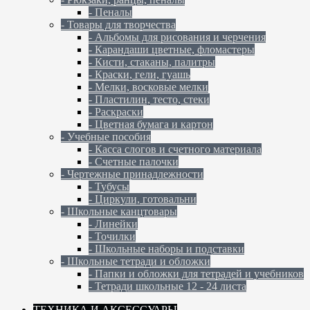
- Пеналы
- Товары для творчества
- Альбомы для рисования и черчения
- Карандаши цветные, фломастеры
- Кисти, стаканы, палитры
- Краски, гели, гуашь
- Мелки, восковые мелки
- Пластилин, тесто, стеки
- Раскраски
- Цветная бумага и картон
- Учебные пособия
- Касса слогов и счетного материала
- Счетные палочки
- Чертежные принадлежности
- Тубусы
- Циркули, готовальни
- Школьные канцтовары
- Линейки
- Точилки
- Школьные наборы и подставки
- Школьные тетради и обложки
- Папки и обложки для тетрадей и учебников
- Тетради школьные 12 - 24 листа
ТЕХНИКА И АКСЕССУАРЫ