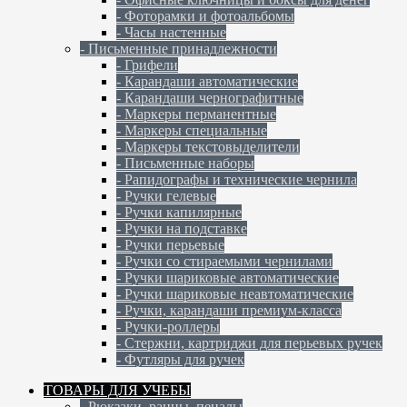
- Фоторамки и фотоальбомы
- Часы настенные
- Письменные принадлежности
- Грифели
- Карандаши автоматические
- Карандаши чернографитные
- Маркеры перманентные
- Маркеры специальные
- Маркеры текстовыделители
- Письменные наборы
- Рапидографы и технические чернила
- Ручки гелевые
- Ручки капилярные
- Ручки на подставке
- Ручки перьевые
- Ручки со стираемыми чернилами
- Ручки шариковые автоматические
- Ручки шариковые неавтоматические
- Ручки, карандаши премиум-класса
- Ручки-роллеры
- Стержни, картриджи для перьевых ручек
- Футляры для ручек
ТОВАРЫ ДЛЯ УЧЕБЫ
- Рюкзаки, ранцы, пеналы