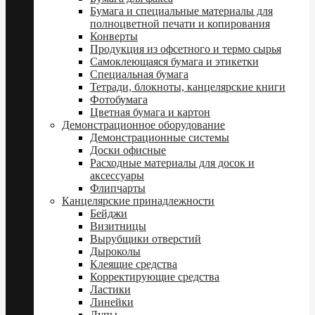
Бумага и специальные материалы для
полноцветной печати и копирования
Конверты
Продукция из офсетного и термо сырья
Самоклеющаяся бумага и этикетки
Специальная бумага
Тетради, блокноты, канцелярские книги
Фотобумага
Цветная бумага и картон
Демонстрационное оборудование
Демонстрационные системы
Доски офисные
Расходные материалы для досок и
аксессуары
Флипчарты
Канцелярские принадлежности
Бейджи
Визитницы
Вырубщики отверстий
Дыроколы
Клеящие средства
Корректирующие средства
Ластики
Линейки
Лупы