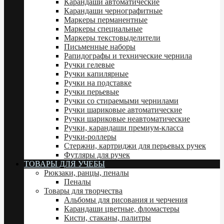
Карандаши автоматические
Карандаши чернографитные
Маркеры перманентные
Маркеры специальные
Маркеры текстовыделители
Письменные наборы
Рапидографы и технические чернила
Ручки гелевые
Ручки капилярные
Ручки на подставке
Ручки перьевые
Ручки со стираемыми чернилами
Ручки шариковые автоматические
Ручки шариковые неавтоматические
Ручки, карандаши премиум-класса
Ручки-роллеры
Стержни, картриджи для перьевых ручек
Футляры для ручек
ТОВАРЫ ДЛЯ УЧЕБЫ
Рюкзаки, ранцы, пеналы
Пеналы
Товары для творчества
Альбомы для рисования и черчения
Карандаши цветные, фломастеры
Кисти, стаканы, палитры