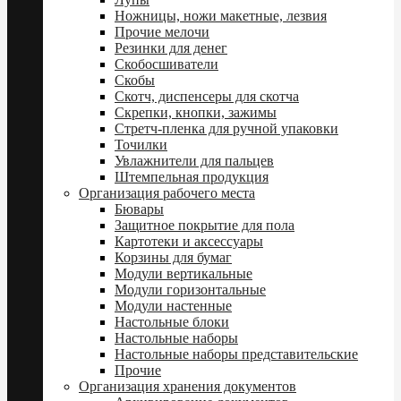
Ножницы, ножи макетные, лезвия
Прочие мелочи
Резинки для денег
Скобосшиватели
Скобы
Скотч, диспенсеры для скотча
Скрепки, кнопки, зажимы
Стретч-пленка для ручной упаковки
Точилки
Увлажнители для пальцев
Штемпельная продукция
Организация рабочего места
Бювары
Защитное покрытие для пола
Картотеки и аксессуары
Корзины для бумаг
Модули вертикальные
Модули горизонтальные
Модули настенные
Настольные блоки
Настольные наборы
Настольные наборы представительские
Прочие
Организация хранения документов