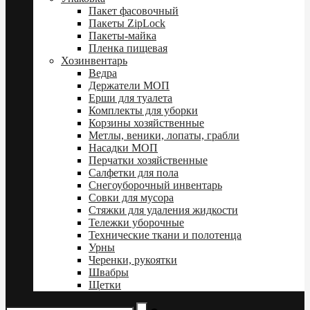
Пакет фасовочный
Пакеты ZipLock
Пакеты-майка
Пленка пищевая
Хозинвентарь
Ведра
Держатели МОП
Ерши для туалета
Комплекты для уборки
Корзины хозяйственные
Метлы, веники, лопаты, грабли
Насадки МОП
Перчатки хозяйственные
Салфетки для пола
Снегоуборочный инвентарь
Совки для мусора
Стяжки для удаления жидкости
Тележки уборочные
Технические ткани и полотенца
Урны
Черенки, рукоятки
Швабры
Щетки