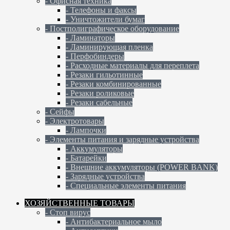
- Офисная техника
- Телефоны и факсы
- Уничтожители бумаг
- Постполиграфическое оборудование
- Ламинаторы
- Ламинирующая пленка
- Перфобиндеры
- Расходные материалы для переплета
- Резаки гильотинные
- Резаки комбинированные
- Резаки роликовые
- Резаки сабельные
- Сейфы
- Электротовары
- Лампочки
- Элементы питания и зарядные устройства
- Аккумуляторы
- Батарейки
- Внешние аккумуляторы (POWER BANK)
- Зарядные устройства
- Специальные элементы питания
ХОЗЯЙСТВЕННЫЕ ТОВАРЫ
- Стоп вирус
- Антибактериальное мыло