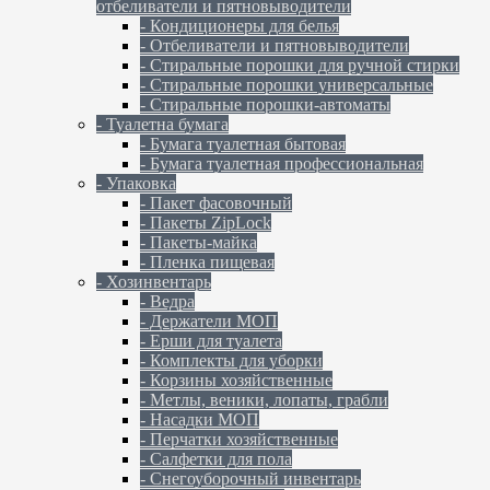
отбеливатели и пятновыводители
- Кондиционеры для белья
- Отбеливатели и пятновыводители
- Стиральные порошки для ручной стирки
- Стиральные порошки универсальные
- Стиральные порошки-автоматы
- Туалетна бумага
- Бумага туалетная бытовая
- Бумага туалетная профессиональная
- Упаковка
- Пакет фасовочный
- Пакеты ZipLock
- Пакеты-майка
- Пленка пищевая
- Хозинвентарь
- Ведра
- Держатели МОП
- Ерши для туалета
- Комплекты для уборки
- Корзины хозяйственные
- Метлы, веники, лопаты, грабли
- Насадки МОП
- Перчатки хозяйственные
- Салфетки для пола
- Снегоуборочный инвентарь