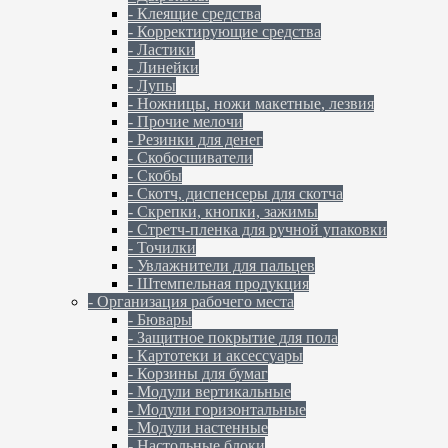
- Клеящие средства
- Корректирующие средства
- Ластики
- Линейки
- Лупы
- Ножницы, ножи макетные, лезвия
- Прочие мелочи
- Резинки для денег
- Скобосшиватели
- Скобы
- Скотч, диспенсеры для скотча
- Скрепки, кнопки, зажимы
- Стретч-пленка для ручной упаковки
- Точилки
- Увлажнители для пальцев
- Штемпельная продукция
- Организация рабочего места
- Бювары
- Защитное покрытие для пола
- Картотеки и аксессуары
- Корзины для бумаг
- Модули вертикальные
- Модули горизонтальные
- Модули настенные
- Настольные блоки