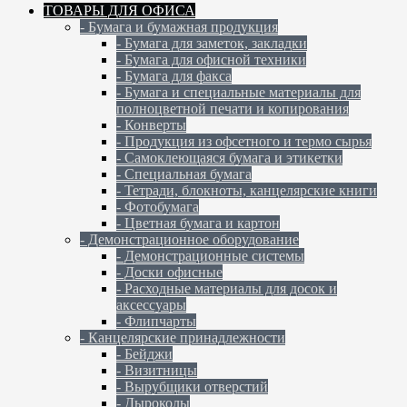
ТОВАРЫ ДЛЯ ОФИСА
- Бумага и бумажная продукция
- Бумага для заметок, закладки
- Бумага для офисной техники
- Бумага для факса
- Бумага и специальные материалы для
полноцветной печати и копирования
- Конверты
- Продукция из офсетного и термо сырья
- Самоклеющаяся бумага и этикетки
- Специальная бумага
- Тетради, блокноты, канцелярские книги
- Фотобумага
- Цветная бумага и картон
- Демонстрационное оборудование
- Демонстрационные системы
- Доски офисные
- Расходные материалы для досок и
аксессуары
- Флипчарты
- Канцелярские принадлежности
- Бейджи
- Визитницы
- Вырубщики отверстий
- Дыроколы