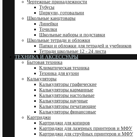
Чертежные принадлежности
Тубусы
Циркули, готовальни
Школьные канцтовары
Линейки
Точилки
Школьные наборы и подставки
Школьные тетради и обложки
Папки и обложки для тетрадей и учебников
Тетради школьные 12 - 24 листа
ТЕХНИКА И АКСЕССУАРЫ
Бытовая техника
Климатическая техника
Техника для кухни
Калькуляторы
Калькуляторы графические
Калькуляторы карманные
Калькуляторы настольные
Калькуляторы научные
Калькуляторы печатающие
Калькуляторы финансовые
Картриджи
Картриджи для копиров
Картриджи для лазерных принтеров и МФУ
Картриджи для струйных принтеров и МФУ