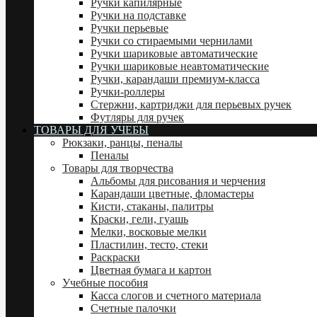
Ручки капилярные
Ручки на подставке
Ручки перьевые
Ручки со стираемыми чернилами
Ручки шариковые автоматические
Ручки шариковые неавтоматические
Ручки, карандаши премиум-класса
Ручки-роллеры
Стержни, картриджи для перьевых ручек
Футляры для ручек
ТОВАРЫ ДЛЯ УЧЕБЫ
Рюкзаки, ранцы, пеналы
Пеналы
Товары для творчества
Альбомы для рисования и черчения
Карандаши цветные, фломастеры
Кисти, стаканы, палитры
Краски, гели, гуашь
Мелки, восковые мелки
Пластилин, тесто, стеки
Раскраски
Цветная бумага и картон
Учебные пособия
Касса слогов и счетного материала
Счетные палочки