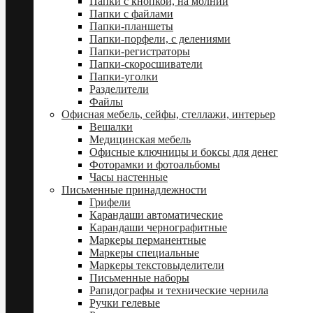
Папки с кнопкой, на молнии
Папки с файлами
Папки-планшеты
Папки-порфели, с делениями
Папки-регистраторы
Папки-скоросшиватели
Папки-уголки
Разделители
Файлы
Офисная мебель, сейфы, стеллажи, интерьер
Вешалки
Медицинская мебель
Офисные ключницы и боксы для денег
Фоторамки и фотоальбомы
Часы настенные
Письменные принадлежности
Грифели
Карандаши автоматические
Карандаши чернографитные
Маркеры перманентные
Маркеры специальные
Маркеры текстовыделители
Письменные наборы
Рапидографы и технические чернила
Ручки гелевые