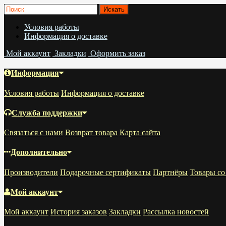
Условия работы
Информация о доставке
Мой аккаунт
Закладки
Оформить заказ
Информация
Условия работы
Информация о доставке
Служба поддержки
Связаться с нами
Возврат товара
Карта сайта
Дополнительно
Производители
Подарочные сертификаты
Партнёры
Товары со
Мой аккаунт
Мой аккаунт
История заказов
Закладки
Рассылка новостей