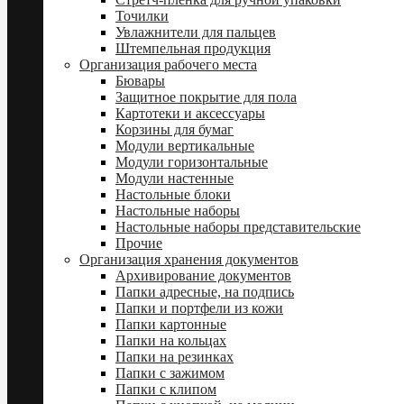
Точилки
Увлажнители для пальцев
Штемпельная продукция
Организация рабочего места
Бювары
Защитное покрытие для пола
Картотеки и аксессуары
Корзины для бумаг
Модули вертикальные
Модули горизонтальные
Модули настенные
Настольные блоки
Настольные наборы
Настольные наборы представительские
Прочие
Организация хранения документов
Архивирование документов
Папки адресные, на подпись
Папки и портфели из кожи
Папки картонные
Папки на кольцах
Папки на резинках
Папки с зажимом
Папки с клипом