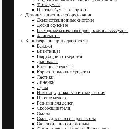
Фотобумага
Цветная бумага и картон
Демонстрационное оборудование
Демонстрационные системы
Доски офисные
Расходные материалы для досок и аксессуары
Флипчарты
Канцелярские принадлежности
Бейджи
Визитницы
Вырубщики отверстий
Дыроколы
Клеящие средства
Корректирующие средства
Ластики
Линейки
Лупы
Ножницы, ножи макетные, лезвия
Прочие мелочи
Резинки для денег
Скобосшиватели
Скобы
Скотч, диспенсеры для скотча
Скрепки, кнопки, зажимы
Стретч-пленка для ручной упаковки