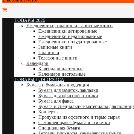
ТОВАРЫ 2026
Ежедневники, планинги, записные книги
Ежедневники датированные
Ежедневники недатированные
Ежедневники полудатированные
Записные книги
Планинги
Телефонные книги
Календари
Календари настенные
Календари настольные
ТОВАРЫ ДЛЯ ОФИСА
Бумага и бумажная продукция
Бумага для заметок, закладки
Бумага для офисной техники
Бумага для факса
Бумага и специальные материалы для полноц
Конверты
Продукция из офсетного и термо сырья
Самоклеющаяся бумага и этикетки
Специальная бумага
Тетради, блокноты, канцелярские книги