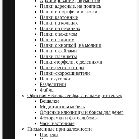
Архивирование документов
Папки адресные, на подпись
Папки и портфели из кожи
Папки картонные
Папки на кольцах
Папки на резинках
Папки с зажимом
Папки с клипом
Папки с кнопкой, на молнии
Папки с файлами
Папки-планшеты
Папки-порфели, с делениями
Папки-регистраторы
Папки-скоросшиватели
Папки-уголки
Разделители
Файлы
Офисная мебель, сейфы, стеллажи, интерьер
Вешалки
Медицинская мебель
Офисные ключницы и боксы для денег
Фоторамки и фотоальбомы
Часы настенные
Письменные принадлежности
Грифели