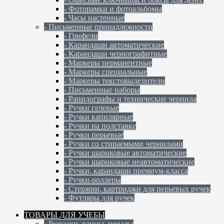
- Фоторамки и фотоальбомы
- Часы настенные
- Письменные принадлежности
- Грифели
- Карандаши автоматические
- Карандаши чернографитные
- Маркеры перманентные
- Маркеры специальные
- Маркеры текстовыделители
- Письменные наборы
- Рапидографы и технические чернила
- Ручки гелевые
- Ручки капилярные
- Ручки на подставке
- Ручки перьевые
- Ручки со стираемыми чернилами
- Ручки шариковые автоматические
- Ручки шариковые неавтоматические
- Ручки, карандаши премиум-класса
- Ручки-роллеры
- Стержни, картриджи для перьевых ручек
- Футляры для ручек
ТОВАРЫ ДЛЯ УЧЕБЫ
- Рюкзаки, ранцы, пеналы