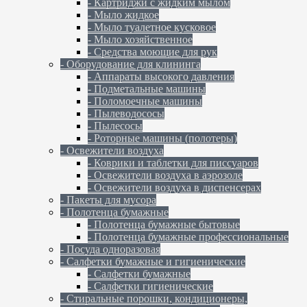
- Картриджи с жидким мылом
- Мыло жидкое
- Мыло туалетное кусковое
- Мыло хозяйственное
- Средства моющие для рук
- Оборудование для клининга
- Аппараты высокого давления
- Подметальные машины
- Поломоечные машины
- Пылеводососы
- Пылесосы
- Роторные машины (полотеры)
- Освежители воздуха
- Коврики и таблетки для писсуаров
- Освежители воздуха в аэрозоле
- Освежители воздуха в диспенсерах
- Пакеты для мусора
- Полотенца бумажные
- Полотенца бумажные бытовые
- Полотенца бумажные профессиональные
- Посуда одноразовая
- Салфетки бумажные и гигиенические
- Салфетки бумажные
- Салфетки гигиенические
- Стиральные порошки, кондиционеры,