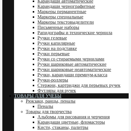
Карандаши автоматические
Карандаши чернографитные
Маркеры перманентные
Маркеры специальные
Маркеры текстовыделители
Письменные наборы
Рапидографы и технические чернила
Ручки гелевые
Ручки капилярные
Ручки на подставке
Ручки перьевые
Ручки со стираемыми чернилами
Ручки шариковые автоматические
Ручки шариковые неавтоматические
Ручки, карандаши премиум-класса
Ручки-роллеры
Стержни, картриджи для перьевых ручек
Футляры для ручек
ТОВАРЫ ДЛЯ УЧЕБЫ
Рюкзаки, ранцы, пеналы
Пеналы
Товары для творчества
Альбомы для рисования и черчения
Карандаши цветные, фломастеры
Кисти, стаканы, палитры