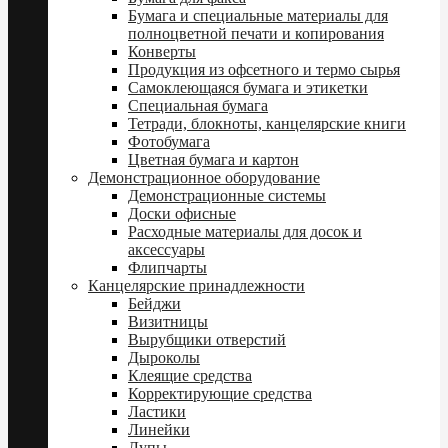
Бумага и специальные материалы для
полноцветной печати и копирования
Конверты
Продукция из офсетного и термо сырья
Самоклеющаяся бумага и этикетки
Специальная бумага
Тетради, блокноты, канцелярские книги
Фотобумага
Цветная бумага и картон
Демонстрационное оборудование
Демонстрационные системы
Доски офисные
Расходные материалы для досок и
аксессуары
Флипчарты
Канцелярские принадлежности
Бейджи
Визитницы
Вырубщики отверстий
Дыроколы
Клеящие средства
Корректирующие средства
Ластики
Линейки
Лупы