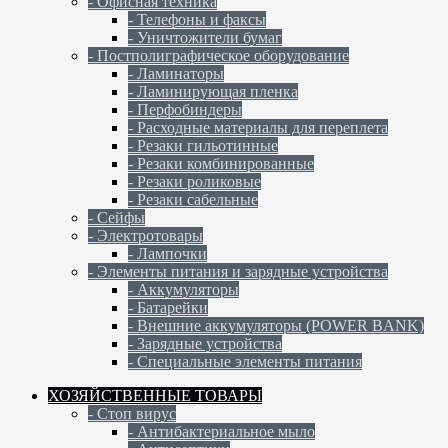
- Офисная техника
- Телефоны и факсы
- Уничтожители бумаг
- Постполиграфическое оборудование
- Ламинаторы
- Ламинирующая пленка
- Перфобиндеры
- Расходные материалы для переплета
- Резаки гильотинные
- Резаки комбинированные
- Резаки роликовые
- Резаки сабельные
- Сейфы
- Электротовары
- Лампочки
- Элементы питания и зарядные устройства
- Аккумуляторы
- Батарейки
- Внешние аккумуляторы (POWER BANK)
- Зарядные устройства
- Специальные элементы питания
ХОЗЯЙСТВЕННЫЕ ТОВАРЫ
- Стоп вирус
- Антибактериальное мыло