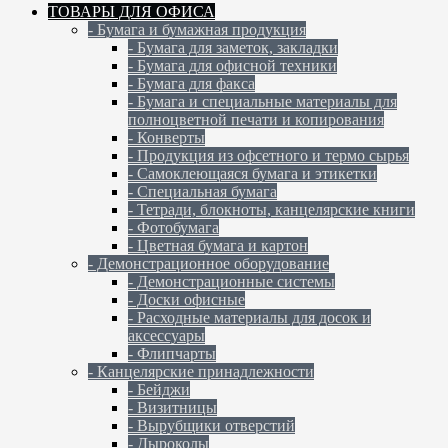
ТОВАРЫ ДЛЯ ОФИСА
- Бумага и бумажная продукция
- Бумага для заметок, закладки
- Бумага для офисной техники
- Бумага для факса
- Бумага и специальные материалы для
полноцветной печати и копирования
- Конверты
- Продукция из офсетного и термо сырья
- Самоклеющаяся бумага и этикетки
- Специальная бумага
- Тетради, блокноты, канцелярские книги
- Фотобумага
- Цветная бумага и картон
- Демонстрационное оборудование
- Демонстрационные системы
- Доски офисные
- Расходные материалы для досок и
аксессуары
- Флипчарты
- Канцелярские принадлежности
- Бейджи
- Визитницы
- Вырубщики отверстий
- Дыроколы