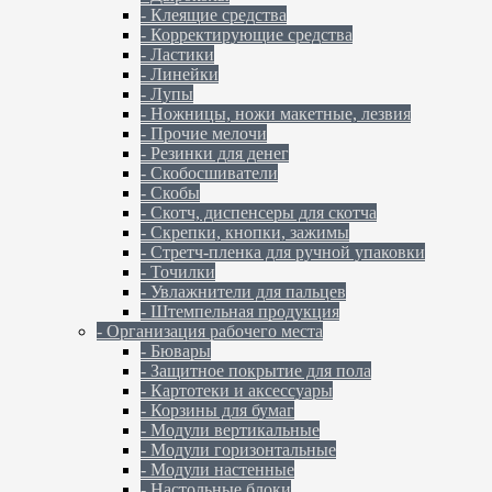
- Клеящие средства
- Корректирующие средства
- Ластики
- Линейки
- Лупы
- Ножницы, ножи макетные, лезвия
- Прочие мелочи
- Резинки для денег
- Скобосшиватели
- Скобы
- Скотч, диспенсеры для скотча
- Скрепки, кнопки, зажимы
- Стретч-пленка для ручной упаковки
- Точилки
- Увлажнители для пальцев
- Штемпельная продукция
- Организация рабочего места
- Бювары
- Защитное покрытие для пола
- Картотеки и аксессуары
- Корзины для бумаг
- Модули вертикальные
- Модули горизонтальные
- Модули настенные
- Настольные блоки