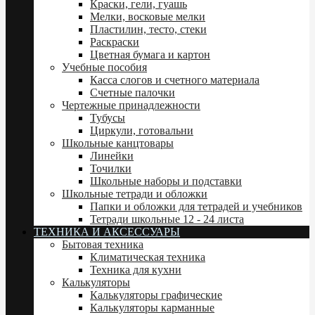
Краски, гели, гуашь
Мелки, восковые мелки
Пластилин, тесто, стеки
Раскраски
Цветная бумага и картон
Учебные пособия
Касса слогов и счетного материала
Счетные палочки
Чертежные принадлежности
Тубусы
Циркули, готовальни
Школьные канцтовары
Линейки
Точилки
Школьные наборы и подставки
Школьные тетради и обложки
Папки и обложки для тетрадей и учебников
Тетради школьные 12 - 24 листа
ТЕХНИКА И АКСЕССУАРЫ
Бытовая техника
Климатическая техника
Техника для кухни
Калькуляторы
Калькуляторы графические
Калькуляторы карманные