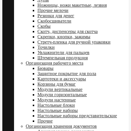
Ножницы, ножи макетные, лезвия
Прочие мелочи
Резинки для денег
Скобосшиватели
Скобы
Скотч, диспенсеры для скотча
Скрепки, кнопки, зажимы
Стретч-пленка для ручной упаковки
Точилки
Увлажнители для пальцев
Штемпельная продукция
Организация рабочего места
Бювары
Защитное покрытие для пола
Картотеки и аксессуары
Корзины для бумаг
Модули вертикальные
Модули горизонтальные
Модули настенные
Настольные блоки
Настольные наборы
Настольные наборы представительские
Прочие
Организация хранения документов