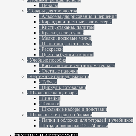
- Пеналы
- Товары для творчества
- Альбомы для рисования и черчения
- Карандаши цветные, фломастеры
- Кисти, стаканы, палитры
- Краски, гели, гуашь
- Мелки, восковые мелки
- Пластилин, тесто, стеки
- Раскраски
- Цветная бумага и картон
- Учебные пособия
- Касса слогов и счетного материала
- Счетные палочки
- Чертежные принадлежности
- Тубусы
- Циркули, готовальни
- Школьные канцтовары
- Линейки
- Точилки
- Школьные наборы и подставки
- Школьные тетради и обложки
- Папки и обложки для тетрадей и учебников
- Тетради школьные 12 - 24 листа
ТЕХНИКА И АКСЕССУАРЫ