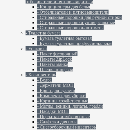
отбеливатели и пятновыводители
- Кондиционеры для белья
- Отбеливатели и пятновыводители
- Стиральные порошки для ручной стирки
- Стиральные порошки универсальные
- Стиральные порошки-автоматы
- Туалетна бумага
- Бумага туалетная бытовая
- Бумага туалетная профессиональная
- Упаковка
- Пакет фасовочный
- Пакеты ZipLock
- Пакеты-майка
- Пленка пищевая
- Хозинвентарь
- Ведра
- Держатели МОП
- Ерши для туалета
- Комплекты для уборки
- Корзины хозяйственные
- Метлы, веники, лопаты, грабли
- Насадки МОП
- Перчатки хозяйственные
- Салфетки для пола
- Снегоуборочный инвентарь