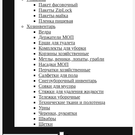
Пакет фасовочный
Пакеты ZipLock
Пакеты-майка
Пленка пищевая
Хозинвентарь
Ведра
Держатели МОП
Ерши для туалета
Комплекты для уборки
Корзины хозяйственные
Метлы, веники, лопаты, грабли
Насадки МОП
Перчатки хозяйственные
Салфетки для пола
Снегоуборочный инвентарь
Совки для мусора
Стяжки для удаления жидкости
Тележки уборочные
Технические ткани и полотенца
Урны
Черенки, рукоятки
Швабры
Щетки