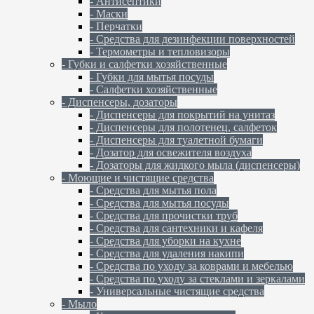
- Антисептики
- Маски
- Перчатки
- Средства для дезинфекции поверхностей
- Термометры и тепловизоры
- Губки и салфетки хозяйственные
- Губки для мытья посуды
- Салфетки хозяйственные
- Диспенсеры, дозаторы
- Диспенсеры для покрытий на унитаз
- Диспенсеры для полотенец, салфеток
- Диспенсеры для туалетной бумаги
- Дозатор для освежителя воздуха
- Дозаторы для жидкого мыла (диспенсеры)
- Моющие и чистящие средства
- Средства для мытья пола
- Средства для мытья посуды
- Средства для прочистки труб
- Средства для сантехники и кафеля
- Средства для уборки на кухне
- Средства для удаления накипи
- Средства по уходу за коврами и мебелью
- Средства по уходу за стеклами и зеркалами
- Универсальные чистящие средства
- Мыло