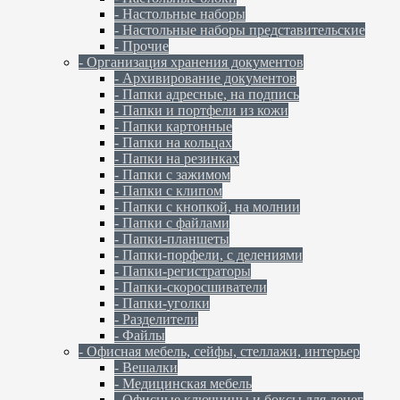
- Настольные наборы
- Настольные наборы представительские
- Прочие
- Организация хранения документов
- Архивирование документов
- Папки адресные, на подпись
- Папки и портфели из кожи
- Папки картонные
- Папки на кольцах
- Папки на резинках
- Папки с зажимом
- Папки с клипом
- Папки с кнопкой, на молнии
- Папки с файлами
- Папки-планшеты
- Папки-порфели, с делениями
- Папки-регистраторы
- Папки-скоросшиватели
- Папки-уголки
- Разделители
- Файлы
- Офисная мебель, сейфы, стеллажи, интерьер
- Вешалки
- Медицинская мебель
- Офисные ключницы и боксы для денег