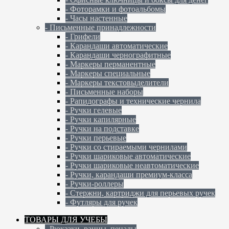
- Фоторамки и фотоальбомы
- Часы настенные
- Письменные принадлежности
- Грифели
- Карандаши автоматические
- Карандаши чернографитные
- Маркеры перманентные
- Маркеры специальные
- Маркеры текстовыделители
- Письменные наборы
- Рапидографы и технические чернила
- Ручки гелевые
- Ручки капилярные
- Ручки на подставке
- Ручки перьевые
- Ручки со стираемыми чернилами
- Ручки шариковые автоматические
- Ручки шариковые неавтоматические
- Ручки, карандаши премиум-класса
- Ручки-роллеры
- Стержни, картриджи для перьевых ручек
- Футляры для ручек
ТОВАРЫ ДЛЯ УЧЕБЫ
- Рюкзаки, ранцы, пеналы