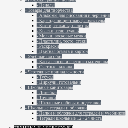
- Пеналы
- Товары для творчества
- Альбомы для рисования и черчения
- Карандаши цветные, фломастеры
- Кисти, стаканы, палитры
- Краски, гели, гуашь
- Мелки, восковые мелки
- Пластилин, тесто, стеки
- Раскраски
- Цветная бумага и картон
- Учебные пособия
- Касса слогов и счетного материала
- Счетные палочки
- Чертежные принадлежности
- Тубусы
- Циркули, готовальни
- Школьные канцтовары
- Линейки
- Точилки
- Школьные наборы и подставки
- Школьные тетради и обложки
- Папки и обложки для тетрадей и учебников
- Тетради школьные 12 - 24 листа
ТЕХНИКА И АКСЕССУАРЫ