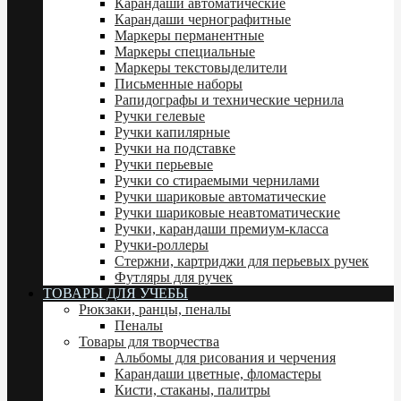
Карандаши автоматические
Карандаши чернографитные
Маркеры перманентные
Маркеры специальные
Маркеры текстовыделители
Письменные наборы
Рапидографы и технические чернила
Ручки гелевые
Ручки капилярные
Ручки на подставке
Ручки перьевые
Ручки со стираемыми чернилами
Ручки шариковые автоматические
Ручки шариковые неавтоматические
Ручки, карандаши премиум-класса
Ручки-роллеры
Стержни, картриджи для перьевых ручек
Футляры для ручек
ТОВАРЫ ДЛЯ УЧЕБЫ
Рюкзаки, ранцы, пеналы
Пеналы
Товары для творчества
Альбомы для рисования и черчения
Карандаши цветные, фломастеры
Кисти, стаканы, палитры