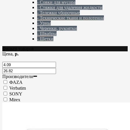
- Совки для мусора
- Стяжки для удаления жидкости
- Тележки уборочные
- Технические ткани и полотенца
- Урны
- Черенки, рукоятки
- Швабры
- Щетки
Фильтр товаров
Цена,
р.
Производители
ФАZА
Verbatim
SONY
Mirex