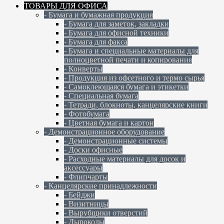
ТОВАРЫ ДЛЯ ОФИСА
- Бумага и бумажная продукция
- Бумага для заметок, закладки
- Бумага для офисной техники
- Бумага для факса
- Бумага и специальные материалы для
полноцветной печати и копирования
- Конверты
- Продукция из офсетного и термо сырья
- Самоклеющаяся бумага и этикетки
- Специальная бумага
- Тетради, блокноты, канцелярские книги
- Фотобумага
- Цветная бумага и картон
- Демонстрационное оборудование
- Демонстрационные системы
- Доски офисные
- Расходные материалы для досок и
аксессуары
- Флипчарты
- Канцелярские принадлежности
- Бейджи
- Визитницы
- Вырубщики отверстий
- Дыроколы