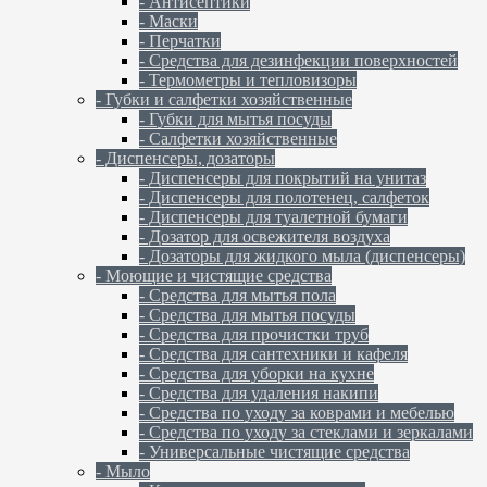
- Антисептики
- Маски
- Перчатки
- Средства для дезинфекции поверхностей
- Термометры и тепловизоры
- Губки и салфетки хозяйственные
- Губки для мытья посуды
- Салфетки хозяйственные
- Диспенсеры, дозаторы
- Диспенсеры для покрытий на унитаз
- Диспенсеры для полотенец, салфеток
- Диспенсеры для туалетной бумаги
- Дозатор для освежителя воздуха
- Дозаторы для жидкого мыла (диспенсеры)
- Моющие и чистящие средства
- Средства для мытья пола
- Средства для мытья посуды
- Средства для прочистки труб
- Средства для сантехники и кафеля
- Средства для уборки на кухне
- Средства для удаления накипи
- Средства по уходу за коврами и мебелью
- Средства по уходу за стеклами и зеркалами
- Универсальные чистящие средства
- Мыло