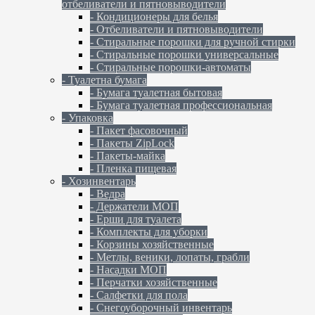
отбеливатели и пятновыводители
- Кондиционеры для белья
- Отбеливатели и пятновыводители
- Стиральные порошки для ручной стирки
- Стиральные порошки универсальные
- Стиральные порошки-автоматы
- Туалетна бумага
- Бумага туалетная бытовая
- Бумага туалетная профессиональная
- Упаковка
- Пакет фасовочный
- Пакеты ZipLock
- Пакеты-майка
- Пленка пищевая
- Хозинвентарь
- Ведра
- Держатели МОП
- Ерши для туалета
- Комплекты для уборки
- Корзины хозяйственные
- Метлы, веники, лопаты, грабли
- Насадки МОП
- Перчатки хозяйственные
- Салфетки для пола
- Снегоуборочный инвентарь