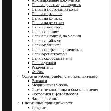
Архивирование документов
Папки адресные, на подпись
Папки и портфели из кожи
Папки картонные
Папки на кольцах
Папки на резинках
Папки с зажимом
Папки с клипом
Папки с кнопкой, на молнии
Папки с файлами
Папки-планшеты
Папки-порфели, с делениями
Папки-регистраторы
Папки-скоросшиватели
Папки-уголки
Разделители
Файлы
Офисная мебель, сейфы, стеллажи, интерьер
Вешалки
Медицинская мебель
Офисные ключницы и боксы для денег
Фоторамки и фотоальбомы
Часы настенные
Письменные принадлежности
Грифели