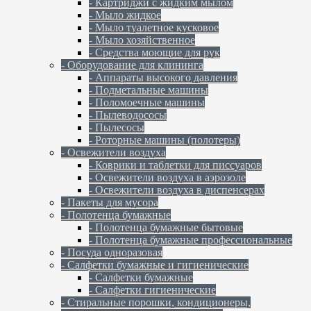
- Картриджи с жидким мылом
- Мыло жидкое
- Мыло туалетное кусковое
- Мыло хозяйственное
- Средства моющие для рук
- Оборудование для клининга
- Аппараты высокого давления
- Подметальные машины
- Поломоечные машины
- Пылеводососы
- Пылесосы
- Роторные машины (полотеры)
- Освежители воздуха
- Коврики и таблетки для писсуаров
- Освежители воздуха в аэрозоле
- Освежители воздуха в диспенсерах
- Пакеты для мусора
- Полотенца бумажные
- Полотенца бумажные бытовые
- Полотенца бумажные профессиональные
- Посуда одноразовая
- Салфетки бумажные и гигиенические
- Салфетки бумажные
- Салфетки гигиенические
- Стиральные порошки, кондиционеры,