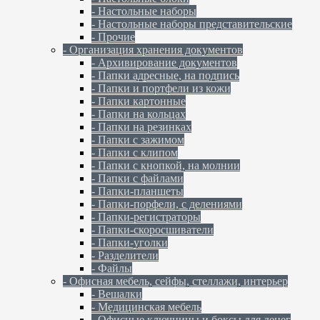
- Настольные наборы
- Настольные наборы представительские
- Прочие
- Организация хранения документов
- Архивирование документов
- Папки адресные, на подпись
- Папки и портфели из кожи
- Папки картонные
- Папки на кольцах
- Папки на резинках
- Папки с зажимом
- Папки с клипом
- Папки с кнопкой, на молнии
- Папки с файлами
- Папки-планшеты
- Папки-порфели, с делениями
- Папки-регистраторы
- Папки-скоросшиватели
- Папки-уголки
- Разделители
- Файлы
- Офисная мебель, сейфы, стеллажи, интерьер
- Вешалки
- Медицинская мебель
- Офисные ключницы и боксы для денег