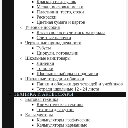
Краски, гели, гуашь
Мелки, восковые мелки
Пластилин, тесто, стеки
Раскраски
Цветная бумага и картон
Учебные пособия
Касса слогов и счетного материала
Счетные палочки
Чертежные принадлежности
Тубусы
Циркули, готовальни
Школьные канцтовары
Линейки
Точилки
Школьные наборы и подставки
Школьные тетради и обложки
Папки и обложки для тетрадей и учебников
Тетради школьные 12 - 24 листа
ТЕХНИКА И АКСЕССУАРЫ
Бытовая техника
Климатическая техника
Техника для кухни
Калькуляторы
Калькуляторы графические
Калькуляторы карманные