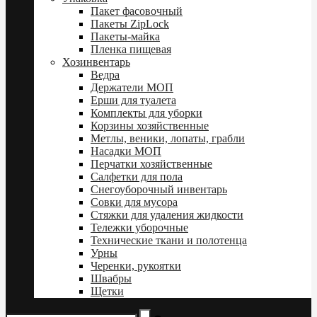
Пакет фасовочный
Пакеты ZipLock
Пакеты-майка
Пленка пищевая
Хозинвентарь
Ведра
Держатели МОП
Ерши для туалета
Комплекты для уборки
Корзины хозяйственные
Метлы, веники, лопаты, грабли
Насадки МОП
Перчатки хозяйственные
Салфетки для пола
Снегоуборочный инвентарь
Совки для мусора
Стяжки для удаления жидкости
Тележки уборочные
Технические ткани и полотенца
Урны
Черенки, рукоятки
Швабры
Щетки