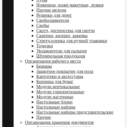
Ножницы, ножи макетные, лезвия
Прочие мелочи
Резинки для денег
Скобосшиватели
Скобы
Скотч, диспенсеры для скотча
Скрепки, кнопки, зажимы
Стретч-пленка для ручной упаковки
Точилки
Увлажнители для пальцев
Штемпельная продукция
Организация рабочего места
Бювары
Защитное покрытие для пола
Картотеки и аксессуары
Корзины для бумаг
Модули вертикальные
Модули горизонтальные
Модули настенные
Настольные блоки
Настольные наборы
Настольные наборы представительские
Прочие
Организация хранения документов