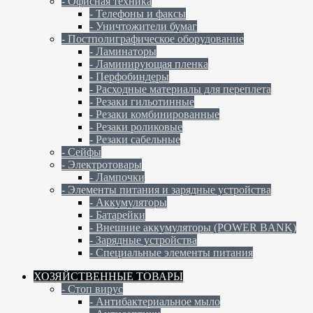
- Офисная техника
- Телефоны и факсы
- Уничтожители бумаг
- Постполиграфическое оборудование
- Ламинаторы
- Ламинирующая пленка
- Перфобиндеры
- Расходные материалы для переплета
- Резаки гильотинные
- Резаки комбинированные
- Резаки роликовые
- Резаки сабельные
- Сейфы
- Электротовары
- Лампочки
- Элементы питания и зарядные устройства
- Аккумуляторы
- Батарейки
- Внешние аккумуляторы (POWER BANK)
- Зарядные устройства
- Специальные элементы питания
ХОЗЯЙСТВЕННЫЕ ТОВАРЫ
- Стоп вирус
- Антибактериальное мыло