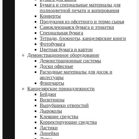
Бумага и специальные материалы для
полноцветной печати и копирования
Конверты
Продукция из офсетного и термо сырья
Самоклеющаяся бумага и этикетки
Специальная бумага
Тетради, блокноты, канцелярские книги
Фотобумага
Цветная бумага и картон
Демонстрационное оборудование
Демонстрационные системы
Доски офисные
Расходные материалы для досок и
аксессуары
Флипчарты
Канцелярские принадлежности
Бейджи
Визитницы
Вырубщики отверстий
Дыроколы
Клеящие средства
Корректирующие средства
Ластики
Линейки
Лупы