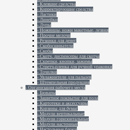
- Клеящие средства
- Корректирующие средства
- Ластики
- Линейки
- Лупы
- Ножницы, ножи макетные, лезвия
- Прочие мелочи
- Резинки для денег
- Скобосшиватели
- Скобы
- Скотч, диспенсеры для скотча
- Скрепки, кнопки, зажимы
- Стретч-пленка для ручной упаковки
- Точилки
- Увлажнители для пальцев
- Штемпельная продукция
- Организация рабочего места
- Бювары
- Защитное покрытие для пола
- Картотеки и аксессуары
- Корзины для бумаг
- Модули вертикальные
- Модули горизонтальные
- Модули настенные
- Настольные блоки