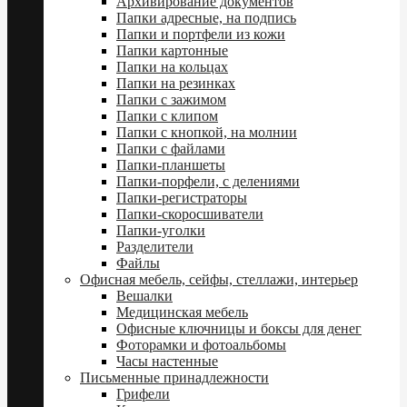
Архивирование документов
Папки адресные, на подпись
Папки и портфели из кожи
Папки картонные
Папки на кольцах
Папки на резинках
Папки с зажимом
Папки с клипом
Папки с кнопкой, на молнии
Папки с файлами
Папки-планшеты
Папки-порфели, с делениями
Папки-регистраторы
Папки-скоросшиватели
Папки-уголки
Разделители
Файлы
Офисная мебель, сейфы, стеллажи, интерьер
Вешалки
Медицинская мебель
Офисные ключницы и боксы для денег
Фоторамки и фотоальбомы
Часы настенные
Письменные принадлежности
Грифели