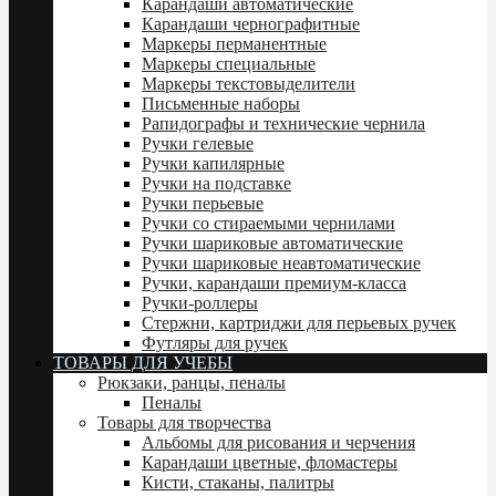
Карандаши автоматические
Карандаши чернографитные
Маркеры перманентные
Маркеры специальные
Маркеры текстовыделители
Письменные наборы
Рапидографы и технические чернила
Ручки гелевые
Ручки капилярные
Ручки на подставке
Ручки перьевые
Ручки со стираемыми чернилами
Ручки шариковые автоматические
Ручки шариковые неавтоматические
Ручки, карандаши премиум-класса
Ручки-роллеры
Стержни, картриджи для перьевых ручек
Футляры для ручек
ТОВАРЫ ДЛЯ УЧЕБЫ
Рюкзаки, ранцы, пеналы
Пеналы
Товары для творчества
Альбомы для рисования и черчения
Карандаши цветные, фломастеры
Кисти, стаканы, палитры