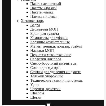
Пакет фасовочный
Пакеты ZipLock
Пакеты-майка
Пленка пищевая
Хозинвентарь
Ведра
Держатели МОП
Ерши для туалета
Комплекты для уборки
Корзины хозяйственные
Метлы, веники, лопаты, грабли
Насадки МОП
Перчатки хозяйственные
Салфетки для пола
Снегоуборочный инвентарь
Совки для мусора
Стяжки для удаления жидкости
Тележки уборочные
Технические ткани и полотенца
Урны
Черенки, рукоятки
Швабры
Щетки