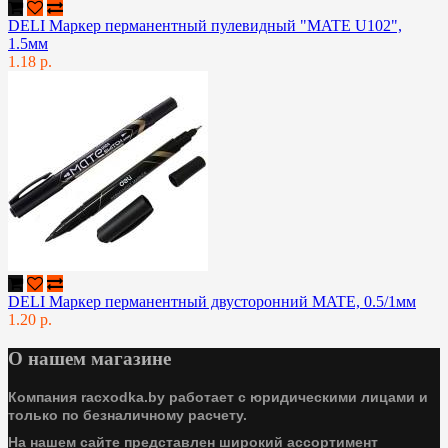
DELI Маркер перманентный пулевидный "MATE U102",
1.5мм
1.18 р.
DELI Маркер перманентный двусторонний MATE, 0.5/1мм
1.20 р.
О нашем магазине
Компания racxodka.by работает с юридическими лицами и
только по безналичному расчету.
На нашем сайте представлен широкий ассортимент