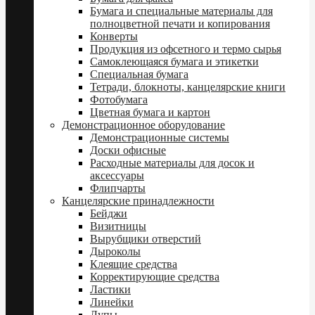
Бумага и специальные материалы для
полноцветной печати и копирования
Конверты
Продукция из офсетного и термо сырья
Самоклеющаяся бумага и этикетки
Специальная бумага
Тетради, блокноты, канцелярские книги
Фотобумага
Цветная бумага и картон
Демонстрационное оборудование
Демонстрационные системы
Доски офисные
Расходные материалы для досок и
аксессуары
Флипчарты
Канцелярские принадлежности
Бейджи
Визитницы
Вырубщики отверстий
Дыроколы
Клеящие средства
Корректирующие средства
Ластики
Линейки
Лупы