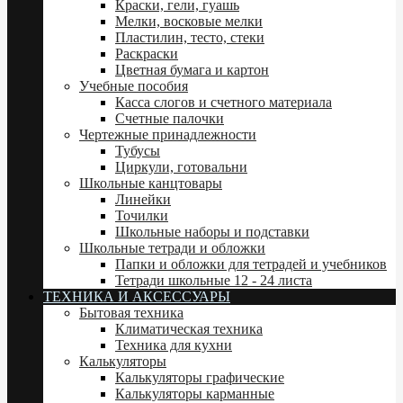
Краски, гели, гуашь
Мелки, восковые мелки
Пластилин, тесто, стеки
Раскраски
Цветная бумага и картон
Учебные пособия
Касса слогов и счетного материала
Счетные палочки
Чертежные принадлежности
Тубусы
Циркули, готовальни
Школьные канцтовары
Линейки
Точилки
Школьные наборы и подставки
Школьные тетради и обложки
Папки и обложки для тетрадей и учебников
Тетради школьные 12 - 24 листа
ТЕХНИКА И АКСЕССУАРЫ
Бытовая техника
Климатическая техника
Техника для кухни
Калькуляторы
Калькуляторы графические
Калькуляторы карманные