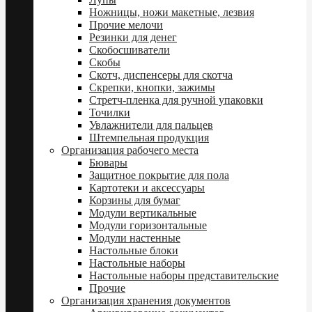
Ножницы, ножи макетные, лезвия
Прочие мелочи
Резинки для денег
Скобосшиватели
Скобы
Скотч, диспенсеры для скотча
Скрепки, кнопки, зажимы
Стретч-пленка для ручной упаковки
Точилки
Увлажнители для пальцев
Штемпельная продукция
Организация рабочего места
Бювары
Защитное покрытие для пола
Картотеки и аксессуары
Корзины для бумаг
Модули вертикальные
Модули горизонтальные
Модули настенные
Настольные блоки
Настольные наборы
Настольные наборы представительские
Прочие
Организация хранения документов