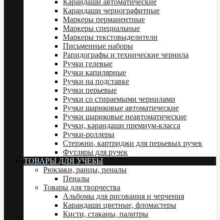
Карандаши автоматические
Карандаши чернографитные
Маркеры перманентные
Маркеры специальные
Маркеры текстовыделители
Письменные наборы
Рапидографы и технические чернила
Ручки гелевые
Ручки капилярные
Ручки на подставке
Ручки перьевые
Ручки со стираемыми чернилами
Ручки шариковые автоматические
Ручки шариковые неавтоматические
Ручки, карандаши премиум-класса
Ручки-роллеры
Стержни, картриджи для перьевых ручек
Футляры для ручек
ТОВАРЫ ДЛЯ УЧЕБЫ
Рюкзаки, ранцы, пеналы
Пеналы
Товары для творчества
Альбомы для рисования и черчения
Карандаши цветные, фломастеры
Кисти, стаканы, палитры