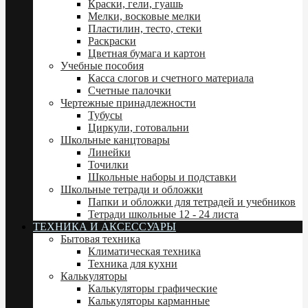
Краски, гели, гуашь
Мелки, восковые мелки
Пластилин, тесто, стеки
Раскраски
Цветная бумага и картон
Учебные пособия
Касса слогов и счетного материала
Счетные палочки
Чертежные принадлежности
Тубусы
Циркули, готовальни
Школьные канцтовары
Линейки
Точилки
Школьные наборы и подставки
Школьные тетради и обложки
Папки и обложки для тетрадей и учебников
Тетради школьные 12 - 24 листа
ТЕХНИКА И АКСЕССУАРЫ
Бытовая техника
Климатическая техника
Техника для кухни
Калькуляторы
Калькуляторы графические
Калькуляторы карманные