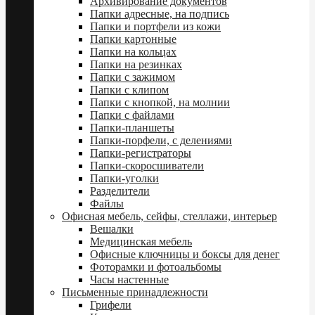
Архивирование документов
Папки адресные, на подпись
Папки и портфели из кожи
Папки картонные
Папки на кольцах
Папки на резинках
Папки с зажимом
Папки с клипом
Папки с кнопкой, на молнии
Папки с файлами
Папки-планшеты
Папки-порфели, с делениями
Папки-регистраторы
Папки-скоросшиватели
Папки-уголки
Разделители
Файлы
Офисная мебель, сейфы, стеллажи, интерьер
Вешалки
Медицинская мебель
Офисные ключницы и боксы для денег
Фоторамки и фотоальбомы
Часы настенные
Письменные принадлежности
Грифели