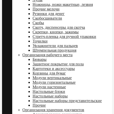
Ножницы, ножи макетные, лезвия
Прочие мелочи
Резинки для денег
Скобосшиватели
Скобы
Скотч, диспенсеры для скотча
Скрепки, кнопки, зажимы
Стретч-пленка для ручной упаковки
Точилки
Увлажнители для пальцев
Штемпельная продукция
Организация рабочего места
Бювары
Защитное покрытие для пола
Картотеки и аксессуары
Корзины для бумаг
Модули вертикальные
Модули горизонтальные
Модули настенные
Настольные блоки
Настольные наборы
Настольные наборы представительские
Прочие
Организация хранения документов