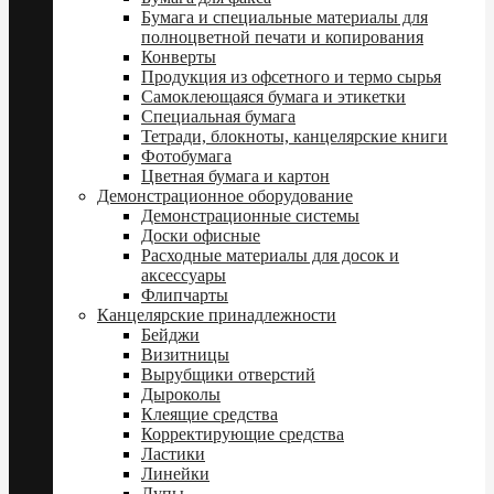
Бумага и специальные материалы для
полноцветной печати и копирования
Конверты
Продукция из офсетного и термо сырья
Самоклеющаяся бумага и этикетки
Специальная бумага
Тетради, блокноты, канцелярские книги
Фотобумага
Цветная бумага и картон
Демонстрационное оборудование
Демонстрационные системы
Доски офисные
Расходные материалы для досок и
аксессуары
Флипчарты
Канцелярские принадлежности
Бейджи
Визитницы
Вырубщики отверстий
Дыроколы
Клеящие средства
Корректирующие средства
Ластики
Линейки
Лупы