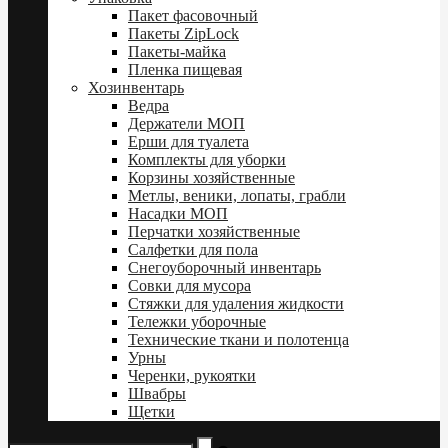
Пакет фасовочный
Пакеты ZipLock
Пакеты-майка
Пленка пищевая
Хозинвентарь
Ведра
Держатели МОП
Ерши для туалета
Комплекты для уборки
Корзины хозяйственные
Метлы, веники, лопаты, грабли
Насадки МОП
Перчатки хозяйственные
Салфетки для пола
Снегоуборочный инвентарь
Совки для мусора
Стяжки для удаления жидкости
Тележки уборочные
Технические ткани и полотенца
Урны
Черенки, рукоятки
Швабры
Щетки