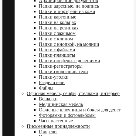
Архивирование документов
Папки адресные, на подпись
Папки и портфели из кожи
Папки картонные
Папки на кольцах
Папки на резинках
Папки с зажимом
Папки с клипом
Папки с кнопкой, на молнии
Папки с файлами
Папки-планшеты
Папки-порфели, с делениями
Папки-регистраторы
Папки-скоросшиватели
Папки-уголки
Разделители
Файлы
Офисная мебель, сейфы, стеллажи, интерьер
Вешалки
Медицинская мебель
Офисные ключницы и боксы для денег
Фоторамки и фотоальбомы
Часы настенные
Письменные принадлежности
Грифели