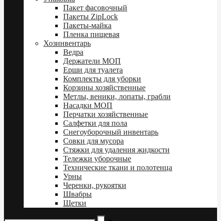
Пакет фасовочный
Пакеты ZipLock
Пакеты-майка
Пленка пищевая
Хозинвентарь
Ведра
Держатели МОП
Ерши для туалета
Комплекты для уборки
Корзины хозяйственные
Метлы, веники, лопаты, грабли
Насадки МОП
Перчатки хозяйственные
Салфетки для пола
Снегоуборочный инвентарь
Совки для мусора
Стяжки для удаления жидкости
Тележки уборочные
Технические ткани и полотенца
Урны
Черенки, рукоятки
Швабры
Щетки