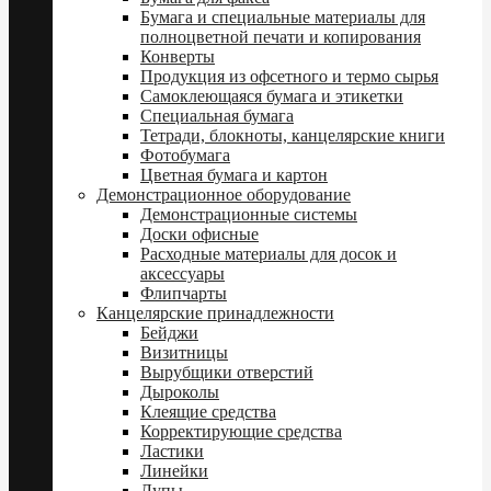
Бумага и специальные материалы для
полноцветной печати и копирования
Конверты
Продукция из офсетного и термо сырья
Самоклеющаяся бумага и этикетки
Специальная бумага
Тетради, блокноты, канцелярские книги
Фотобумага
Цветная бумага и картон
Демонстрационное оборудование
Демонстрационные системы
Доски офисные
Расходные материалы для досок и
аксессуары
Флипчарты
Канцелярские принадлежности
Бейджи
Визитницы
Вырубщики отверстий
Дыроколы
Клеящие средства
Корректирующие средства
Ластики
Линейки
Лупы