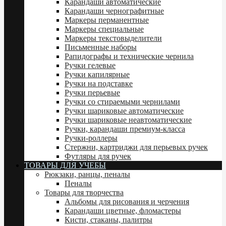
Карандаши автоматические
Карандаши чернографитные
Маркеры перманентные
Маркеры специальные
Маркеры текстовыделители
Письменные наборы
Рапидографы и технические чернила
Ручки гелевые
Ручки капилярные
Ручки на подставке
Ручки перьевые
Ручки со стираемыми чернилами
Ручки шариковые автоматические
Ручки шариковые неавтоматические
Ручки, карандаши премиум-класса
Ручки-роллеры
Стержни, картриджи для перьевых ручек
Футляры для ручек
ТОВАРЫ ДЛЯ УЧЕБЫ
Рюкзаки, ранцы, пеналы
Пеналы
Товары для творчества
Альбомы для рисования и черчения
Карандаши цветные, фломастеры
Кисти, стаканы, палитры