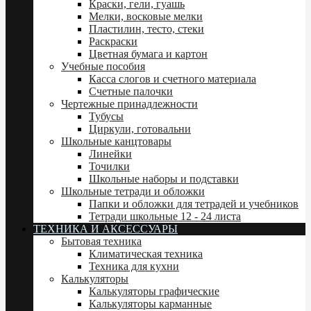
Краски, гели, гуашь
Мелки, восковые мелки
Пластилин, тесто, стеки
Раскраски
Цветная бумага и картон
Учебные пособия
Касса слогов и счетного материала
Счетные палочки
Чертежные принадлежности
Тубусы
Циркули, готовальни
Школьные канцтовары
Линейки
Точилки
Школьные наборы и подставки
Школьные тетради и обложки
Папки и обложки для тетрадей и учебников
Тетради школьные 12 - 24 листа
ТЕХНИКА И АКСЕССУАРЫ
Бытовая техника
Климатическая техника
Техника для кухни
Калькуляторы
Калькуляторы графические
Калькуляторы карманные