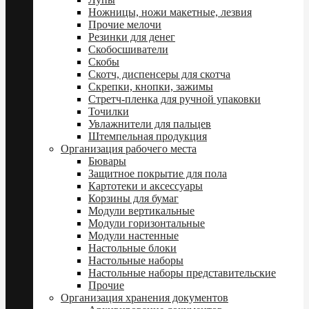
Ножницы, ножи макетные, лезвия
Прочие мелочи
Резинки для денег
Скобосшиватели
Скобы
Скотч, диспенсеры для скотча
Скрепки, кнопки, зажимы
Стретч-пленка для ручной упаковки
Точилки
Увлажнители для пальцев
Штемпельная продукция
Организация рабочего места
Бювары
Защитное покрытие для пола
Картотеки и аксессуары
Корзины для бумаг
Модули вертикальные
Модули горизонтальные
Модули настенные
Настольные блоки
Настольные наборы
Настольные наборы представительские
Прочие
Организация хранения документов