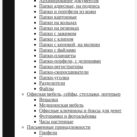
Архивирование документов
Папки адресные, на подпись
Папки и портфели из кожи
Папки картонные
Папки на кольцах
Папки на резинках
Папки с зажимом
Папки с клипом
Папки с кнопкой, на молнии
Папки с файлами
Папки-планшеты
Папки-порфели, с делениями
Папки-регистраторы
Папки-скоросшиватели
Папки-уголки
Разделители
Файлы
Офисная мебель, сейфы, стеллажи, интерьер
Вешалки
Медицинская мебель
Офисные ключницы и боксы для денег
Фоторамки и фотоальбомы
Часы настенные
Письменные принадлежности
Грифели