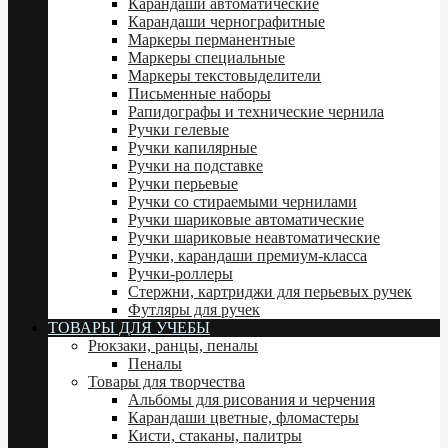
Карандаши автоматические
Карандаши чернографитные
Маркеры перманентные
Маркеры специальные
Маркеры текстовыделители
Письменные наборы
Рапидографы и технические чернила
Ручки гелевые
Ручки капилярные
Ручки на подставке
Ручки перьевые
Ручки со стираемыми чернилами
Ручки шариковые автоматические
Ручки шариковые неавтоматические
Ручки, карандаши премиум-класса
Ручки-роллеры
Стержни, картриджи для перьевых ручек
Футляры для ручек
ТОВАРЫ ДЛЯ УЧЕБЫ
Рюкзаки, ранцы, пеналы
Пеналы
Товары для творчества
Альбомы для рисования и черчения
Карандаши цветные, фломастеры
Кисти, стаканы, палитры