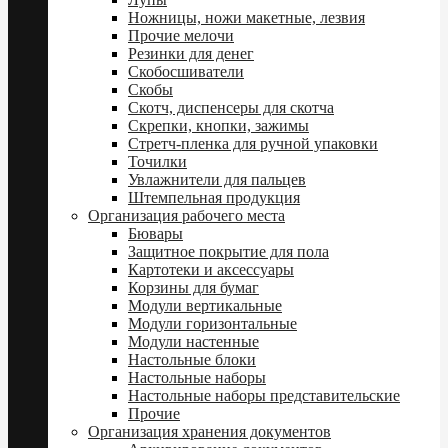
Ножницы, ножи макетные, лезвия
Прочие мелочи
Резинки для денег
Скобосшиватели
Скобы
Скотч, диспенсеры для скотча
Скрепки, кнопки, зажимы
Стретч-пленка для ручной упаковки
Точилки
Увлажнители для пальцев
Штемпельная продукция
Организация рабочего места
Бювары
Защитное покрытие для пола
Картотеки и аксессуары
Корзины для бумаг
Модули вертикальные
Модули горизонтальные
Модули настенные
Настольные блоки
Настольные наборы
Настольные наборы представительские
Прочие
Организация хранения документов