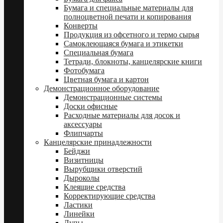
Бумага и специальные материалы для
полноцветной печати и копирования
Конверты
Продукция из офсетного и термо сырья
Самоклеющаяся бумага и этикетки
Специальная бумага
Тетради, блокноты, канцелярские книги
Фотобумага
Цветная бумага и картон
Демонстрационное оборудование
Демонстрационные системы
Доски офисные
Расходные материалы для досок и
аксессуары
Флипчарты
Канцелярские принадлежности
Бейджи
Визитницы
Вырубщики отверстий
Дыроколы
Клеящие средства
Корректирующие средства
Ластики
Линейки
Лупы