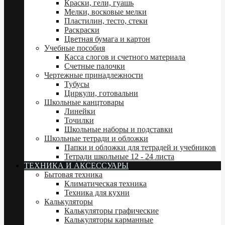
Краски, гели, гуашь
Мелки, восковые мелки
Пластилин, тесто, стеки
Раскраски
Цветная бумага и картон
Учебные пособия
Касса слогов и счетного материала
Счетные палочки
Чертежные принадлежности
Тубусы
Циркули, готовальни
Школьные канцтовары
Линейки
Точилки
Школьные наборы и подставки
Школьные тетради и обложки
Папки и обложки для тетрадей и учебников
Тетради школьные 12 - 24 листа
ТЕХНИКА И АКСЕССУАРЫ
Бытовая техника
Климатическая техника
Техника для кухни
Калькуляторы
Калькуляторы графические
Калькуляторы карманные