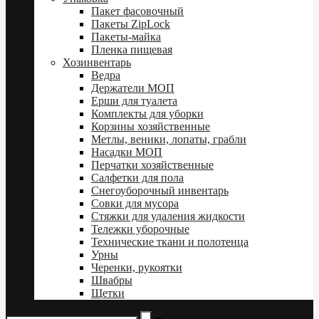
Пакет фасовочный
Пакеты ZipLock
Пакеты-майка
Пленка пищевая
Хозинвентарь
Ведра
Держатели МОП
Ерши для туалета
Комплекты для уборки
Корзины хозяйственные
Метлы, веники, лопаты, грабли
Насадки МОП
Перчатки хозяйственные
Салфетки для пола
Снегоуборочный инвентарь
Совки для мусора
Стяжки для удаления жидкости
Тележки уборочные
Технические ткани и полотенца
Урны
Черенки, рукоятки
Швабры
Щетки