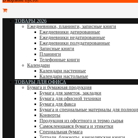
ТОВАРЫ 2026
Ежедневники, планинги, записные книги
Ежедневники датированные
Ежедневники недатированные
Ежедневники полудатированные
Записные книги
Планинги
Телефонные книги
Календари
Календари настенные
Календари настольные
ТОВАРЫ ДЛЯ ОФИСА
Бумага и бумажная продукция
Бумага для заметок, закладки
Бумага для офисной техники
Бумага для факса
Бумага и специальные материалы для полноц
Конверты
Продукция из офсетного и термо сырья
Самоклеющаяся бумага и этикетки
Специальная бумага
Тетради, блокноты, канцелярские книги