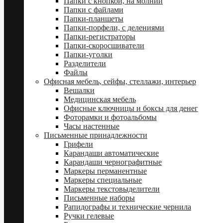
Папки с кнопкой, на молнии
Папки с файлами
Папки-планшеты
Папки-порфели, с делениями
Папки-регистраторы
Папки-скоросшиватели
Папки-уголки
Разделители
Файлы
Офисная мебель, сейфы, стеллажи, интерьер
Вешалки
Медицинская мебель
Офисные ключницы и боксы для денег
Фоторамки и фотоальбомы
Часы настенные
Письменные принадлежности
Грифели
Карандаши автоматические
Карандаши чернографитные
Маркеры перманентные
Маркеры специальные
Маркеры текстовыделители
Письменные наборы
Рапидографы и технические чернила
Ручки гелевые