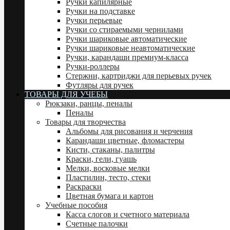
Ручки капилярные
Ручки на подставке
Ручки перьевые
Ручки со стираемыми чернилами
Ручки шариковые автоматические
Ручки шариковые неавтоматические
Ручки, карандаши премиум-класса
Ручки-роллеры
Стержни, картриджи для перьевых ручек
Футляры для ручек
ТОВАРЫ ДЛЯ УЧЕБЫ
Рюкзаки, ранцы, пеналы
Пеналы
Товары для творчества
Альбомы для рисования и черчения
Карандаши цветные, фломастеры
Кисти, стаканы, палитры
Краски, гели, гуашь
Мелки, восковые мелки
Пластилин, тесто, стеки
Раскраски
Цветная бумага и картон
Учебные пособия
Касса слогов и счетного материала
Счетные палочки