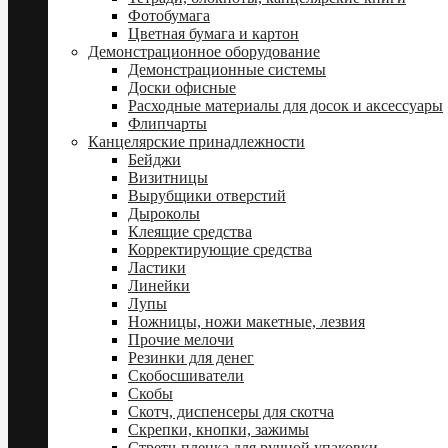
Фотобумага
Цветная бумага и картон
Демонстрационное оборудование
Демонстрационные системы
Доски офисные
Расходные материалы для досок и аксессуары
Флипчарты
Канцелярские принадлежности
Бейджи
Визитницы
Вырубщики отверстий
Дыроколы
Клеящие средства
Корректирующие средства
Ластики
Линейки
Лупы
Ножницы, ножи макетные, лезвия
Прочие мелочи
Резинки для денег
Скобосшиватели
Скобы
Скотч, диспенсеры для скотча
Скрепки, кнопки, зажимы
Стретч-пленка для ручной упаковки