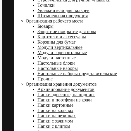
Точилки
Увлажнители для пальцев
Штемпельная продукция
Организация рабочего места
Бювары
Защитное покрытие для пола
Картотеки и аксессуары
Корзины для бумаг
Модули вертикальные
Модули горизонтальные
Модули настенные
Настольные блоки
Настольные наборы
Настольные наборы представительские
Прочие
Организация хранения документов
Архивирование документов
Папки адресные, на подпись
Папки и портфели из кожи
Папки картонные
Папки на кольцах
Папки на резинках
Папки с зажимом
Папки с клипом