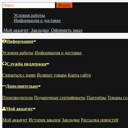
Условия работы
Информация о доставке
Мой аккаунт
Закладки
Оформить заказ
Информация
Условия работы
Информация о доставке
Служба поддержки
Связаться с нами
Возврат товара
Карта сайта
Дополнительно
Производители
Подарочные сертификаты
Партнёры
Товары со
Мой аккаунт
Мой аккаунт
История заказов
Закладки
Рассылка новостей